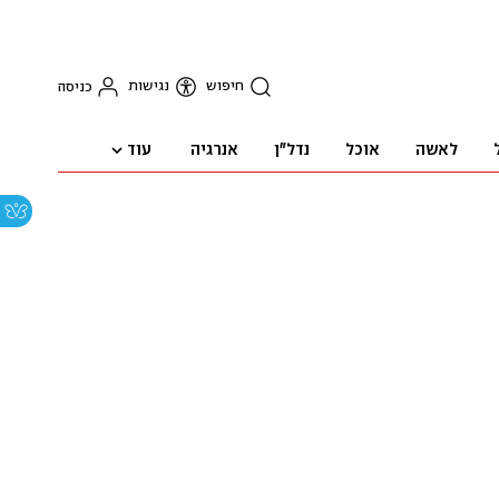
חיפוש
נגישות
כניסה
עוד
לאשה
אוכל
נדל"ן
אנרגיה