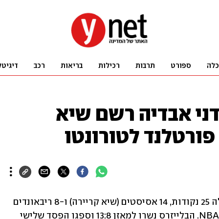
כלה
ספורט
תרבות
רכילות
בריאות
רכב
דיגיטל
ורסל מה-NBA: דני אבדיה רשם שיא
פורטלנד לטורונטו
הכדורסלן הישראלי דני אבדיה רשם הלילה 25 נקודות, 14 אסיסטים (שיא קריירה) ו-8 ריבאונדים 
בהפסד של פורטלנד 121:118 לטורונטו ב-NBA. הבלייזרס נשרו למאזן 13:8 וספגו הפסד שלישי 