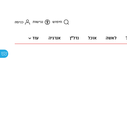
חיפוש
נגישות
כניסה
עוד
לאשה
אוכל
נדל"ן
אנרגיה