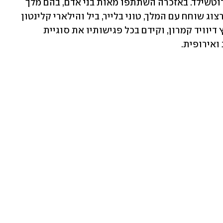
החטופים וכדי להשתתף באזכרה ללורד רוטשילד. באזכרה השתתפו מאות בני אדם, בהם מלך 
אנגליה צ'רלס ובת זוגו המלכה קמילה. הרצוג שוחח עם המלך, טוני בלייר, ביל והילארי קלינטון 
ואחרים. בנוסף, הנשיא נפגש עם שר החוץ דיוויד קמרון, וקידם בכל פגישותיו את סוגיית 
ואירופית.