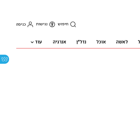
חיפוש
נגישות
כניסה
עוד
ל
לאשה
אוכל
נדל"ן
אנרגיה