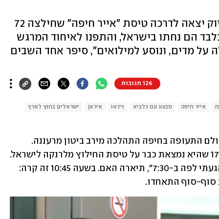
ההמראה התעכבה, אך ב-10:00 בדיוק יצאה לדרכה טיסת "אייר חיפה" שחילצה 72
פריסין. אחרי 45 דקות בלבד הם נחתו בישראל, והתפנו לאיחוד המרגש
ה על מדים, ונוסע למילואים", סיפר אחד השבים
126 תגובות
ה
אייר חיפה
מבצע עם כלביא
וידאו
איראן
ישראלים בחוץ לארץ
על המדרכה הסמוכה לאולם הנכנסים באולם התעופה בחיפה התהלכה מירב ביטון מרעננה. 
ביטון המתינה לקבל הודעה מבתה בת ה-17 שהיא נמצאת כבר על טיסת החילוץ מלרנקה לישראל. 
"יצאתי מהבית כבר בשעה 6:00 בבוקר, והגעתי לפה ב-7:30", תיארה האם. בשעה 10:45 זה קרה: 
 סוף-סוף התאחדו. 