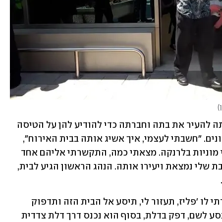
)
מכאן החלה דרמה בפני עצמה. ביטון ניסתה להעיר את בתה וחברתה כדי להודיע להן על הטיסה 
הקרבה הביתה, אך הן ישנו ולא ענו לטלפונים. "חשבתי לעצמי, איך אשיג אותה בבית האירוח", 
סיפרה ביטון. "התחלתי לחפש בגוגל נהגי מוניות בלרנקה. מצאתי כמה, התקשרתי אליהם אחד 
אחרי השני וביקשתי שייסעו לבית שבו הבת שלי נמצאת ויעירו אותה. הנהג הראשון הגיע לבית, 
האם הוסיפה: "התקשרתי לנהג אחר, אמרתי לו 'פליז, תעזור לי, תיסע אל הבית הזה ותדפוק 
בדלת'. אנשים טובים הקפריסאים. הנהג נסע לשם, דפק בדלת, בסוף הוא נכנס דרך דלת צדדית 