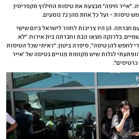
שנאלצו להישאר בחו"ל עם פרוץ המתקפה. "אייר חיפה" מבצעת את טיסות החילוץ מקפריסין 
ת - ועל כל אחת מהן 72 נוסעים. 
הבת של ביטון נסעה לנופש באמסטרדם עם חברתה. הן היו צריכות לחזור לישראל ביום שישי 
שעבר, אבל נתקעו בהולנד בגלל סגירת השמיים. בלרנקה מצאו הבת וחברתה בית אירוח. "לא 
יכולתי לישון בלילות, שוטטתי באתרים כדי לחפש להן טיסה", סיפרה ביטון. "ראיתי שכל הטיסות 
של החברות הגדולות מלאות עד 1 ביולי, הופתעתי לגלות שיש מקומות פנויים בטיסה של 'אייר 