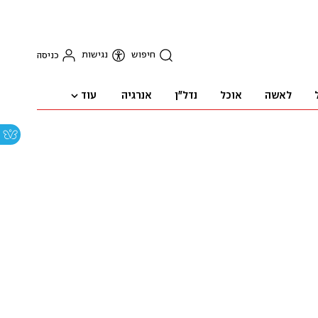
חיפוש
נגישות
כניסה
עוד
לאשה
אוכל
נדל"ן
אנרגיה