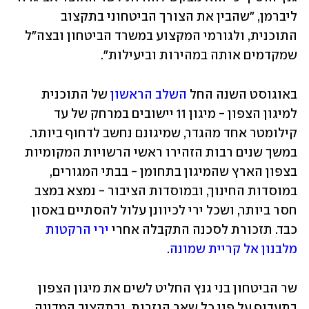
ליברמן, "שהבין את הצורך הביטחוני בתקצוב 
התוכנית, ולגורמי המקצוע במשרד הביטחון ובצה"ל 
שמקדמים אותה במהירות וביעילות".
באוגוסט השנה החל 
השלב הראשון
 של התוכנית 
למיגון הצפון - מיגון 11 יישובים במרחק של עד 
קילומטר אחד מהגדר, שמיגונם נחשב לדחוף ביותר. 
במשך שנים רבות הזהירו ראשי הרשויות המקומיות 
בצפון הארץ שהמיגון בתחומן - בבתי המגורים, 
במוסדות החינוך, ובמוסדות הציבור - נמצא במצב 
חסר ביותר, ושכל ירי לכיוונן עלול להסתיים באסון 
כבד. תזכורת לסכנה התקבלה אחרי 
ירי הרקטות 
מלבנון אל קריית שמונה
.
שר הביטחון בני גנץ החליט לשים את מיגון הצפון 
בתעדוף על פני כל שאר הגזרות, ובתקציב המדינה 