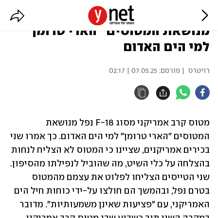
דיווח: מטוס קרב אמריקני נפל
מנושאת המטוסים "הארי טרומן"
למי הים האדום
רויטרס
| פורסם:
07.05.25 | 02:17
מטוס קרב אמריקני מסוג F-18 נפל מנושאת 
המטוסים "הארי טרומן" למי הים האדום. כך אמרו שני 
בכירים אמריקנים, שציינו כי המטוס לא הצליח לנחות 
בהצלחה על כלי השיט, מה שהוביל לנפילתו מהסיפון. 
שני הטייסים הצליחו לפלוט את עצמם מהמטוס 
בטרם נפל, ובהמשך הם חולצו על-ידי כוחות חיל הים 
האמריקני, עם "פציעות שאינן משמעותיות". מדובר 