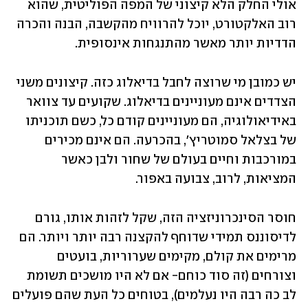
אולי החלק הלא קיצוני של המפה הפוליטית, שהוא 
רוב האלקטורט, יוכל להרוויח מהקשבה, הבנה והכרה 
הדדיות יותר מאשר מהתנגחות אינסופית. 
יש כמובן מי שרוצה לחבל בדיאלוג כזה. קיצונים משני 
הצדדים אינם מעוניינים בדיאלוג. שקועים עד צוואר 
באידיאולוגיה, הם מעוניינים קודם כל, כשם תוכניתו 
של בצלאל סמוטריץ׳, בהכרעה. הם אינם מכירים 
במורכבות וחיים בעולם של שחור ולבן כאשר 
המציאות, לרוב, צבועה באפור. 
חוסר הסינכרוניזציה הזה, שקל לזהות אותו, גורם 
לדיסוננס תמידי שדוחף להקצנה רבה יותר ויותר. הם 
מרימים את קולם, מקימים שערוריות, בועטים 
וצורחים (זה סוד כוחם- אם לא היו מושכים תשומת 
לב כה רבה היו נעלמים), בטוחים כל העת שהם פועלים 