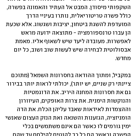
השקפותי מיסודן. המבט אל העתיד והאמונה בפשרה, 
כולל פשרה טריטוריאלית, נותרו בעיניי הדרך 
המועדפת להשגת ביטחון, יציבות ושגשוג. אלא שכעת 
הן עברו טרנספורמציה - מתוצאה ידועה מראש 
לאפשרות. מעובדה ליעד שיש לשאוף אליו. מאמת 
אבסולוטית לבחירה שיש לעשות שוב ושוב, כל יום 
מחדש. 
במקביל, ומתוך ההודאה בחסרונות השמאל (מתוכם 
ציינתי רק שניים, יש יותר), יכולתי לראות יותר בבירור 
גם את חסרונות המחנה היריב. את הדוגמטיות 
והנוקשות הימנית. את צרות האופקים, העיוורון 
וההצמדות לאידאות שאבד עליהן הכלח. את הדה 
הומניזציה, הגזענות והשנאה ואת הנזק העצום שאנשי 
ימין גורמים לו כאשר הם אינם משתמשים בכלי 
הפשרה וכאשר הם כל כך להוטים להילחם עד שהם 