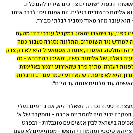
בוועדות הפסיכיאטריות הדנות בהמשך אשפוזו הכפוי. ״שוטרים צריכים שיהיו להם כלים 
להתמודד עם מתמודדי נפש, אי אפשר לבוא אליהם כחשודים רגילים. הם אמנם ניסו לדבר איתו 
הוא עובר מהר מאוד מסביר לבלתי סביר״. 
א׳ נמצא כעת במחלקה הסגורה, בצו אשפוז כפוי, עד שמצבו יתאזן. במקביל, עורכי דינו מטעם 
הסנגוריה הציבורית החליטו להגיש תלונה למח״ש נגד השוטרים. התלונה נסגרה כעבור כמה 
ימים, וכעת מתכוונים בסנגוריה לערער על הההחלטה. המטרה, אומרת אסמאעיל, היא לא רק צדק 
עבור א׳, אלא עניין עקרוני יותר: ״אם אירועים כאלה, של אלימות קשה, ימשיכו להתרחש - זה 
ירתיע הורים אחרים של מתמודדי נפש מלפנות לעזרה, מתוך פחד שהאירוע ייגמר באלימות 
קשה. אמא של א' רק רצתה שיימצא לו פתרון. היא לא ציפתה שהאירוע ייגמר עם דם וחבלות. 
אשמה עוד מלווים אותה עד היום״. 
המשטרה, מצידה, מדגישה כי א' התנגד למעצר. זו טענה נכונה. השאלה היא, אם גורמים בעלי 
הכשרה מתאימה היו מגיעים לדירה, האם המקרה יכול היה להסתיים אחרת - והמקרה של א׳ 
רחוק מלהיות בודד. מפגשים בין כוחות האכיפה בישראל לבין אנשים עם מוגבלות - ובפרט 
מוגבלויות שקופות כמו של אנשים על הרצף האוטיסטי ומתמודדי הנפש - מסתיימים לא פעם 