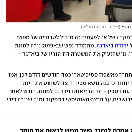
(
צילום: דוברות מד"א 
)
לעתים זה נגמר במעצר אלים וכואב, כמו במקרה של א׳. לפעמים זה מוביל לטרגדיה של ממש: 
 
יהודה ביאדגה
, מתמודד נפש שב-2019 נורה למוות 
בידי שוטר לאחר שיצא מבתו עם סכין בידו. מי שהזעיק את המשטרה היו הוריו של ביאדגה - 
, שהשתחרר מאשפוז פסיכיטארי כמה חודשים קודם לכן. אמו 
של חבורה היא שהזעיקה את השוטרים, ודיווחה כי בנה נושא סכין ורוצה לשחוט את חיות 
המחמד שבבית. חבורה התנפל על השוטר עם הסכין - וזה הדף אותו וירה בו למוות. חודש לאחר 
 - תושב מזרח ירושלים, על הרצף האוטיסטי בתפקוד נמוך, שנורה בידי 
 אחרת לגמרי. פשר ממש לראות את חוסר