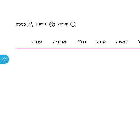
חיפוש
נגישות
כניסה
עוד
ל
לאשה
אוכל
נדל"ן
אנרגיה