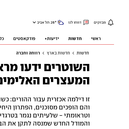
מבזקים
דווחו לנו
°
28
תל אביב
ראשי
חדשות
ידיעות+
פודקאסטים
כל
חדשות
חדשות בארץ
רווחה וחברה
השוטרים ידעו מראש,
המעצרים האלימים 
זו דילמה אכזרית עבור ההורים: כש
והם הופכים מסוכנים, הפתרון היח
וטראומתי - שלעיתים נגמר בטרגדי
והמודל החדש שמנסה לתקן את הבע