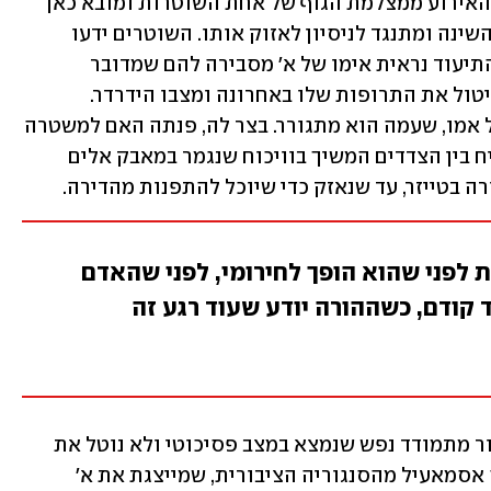
בסרטון ווידאו בן 11:51 דקות שמתעד את האירוע ממצלמת הגוף של אחת השוטרות ומובא כאן 
בגרסה מקוצרת, נראה א' המבולבל קם מהשינה ומתנגד לניסיון לאזוק אותו. השוטרים ידעו 
מראש שמדובר במתמודד נפש: בתחילת התיעוד נראית אימו של א׳ מסבירה להם שמדובר 
במתמודד נפש זה שנים רבות, שהפסיק ליטול את התרופות שלו באחרונה ומצבו הידרדר. 
בעיצומו של התקף פסיכוטי, הוא איים על אמו, שעמה הוא מתגורר. בצר לה, פנתה האם למשטרה 
- שהגיעה לעצור את א׳. מה שהתחיל כשיח בין הצדדים המשיך בוויכוח שנגמר במאבק אלים 
ה בטייזר, עד שנאזק כדי שיוכל להתפנות מהדירה. 
 לפני שהוא הופך לחירומי, לפני שהאדם
 קודם, כשההורה יודע שעוד רגע זה
״השוטרים ידעו מראש שהם עומדים לעצור מתמודד נפש שנמצא במצב פסיכוטי ולא נוטל את 
התרופות שלו כנדרש״, אומרת עו״ד דליה אסמאעיל מהסנגוריה הציבורית, שמייצגת את א׳ 