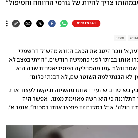
במהותו צריך להיות של גורמי הרווחה והטיפול"
143 תגובות
הנפש
מעצר
גם מבעד לתרופות ולמצבו הנפשי המעורער, א׳ זוכר היטב את הכאב הנורא מהשוק החשמלי 
שקיבל מאקדח הטייזר של השוטרים שעצרו אותו בביתו לפני כחמישה חודשים. "הייתי במצב לא 
יציב נפשית", משחזר א׳, בשיחה טלפונית שמתנהלת עמו מהמחלקה הפסיכיאטרית שבה הוא 
, לא הבנתי למה השוטר שם, לא הבנתי כלום". 
הטייזר ירה בו פעמיים, בעת שניסה להיאבק בשוטרים שהעירו אותו מהשינה וביקשו לעצור אותו 
- זאת לאחר שמצבו הנפשי העדרדר ואמו התלוננה כי היא חשה מאוימת ממנו. "אפשר היה 
להעיר אותי, לומר לי ׳בוא לבית חולים, אתה חולה'. אבל במקום זה פוצצו אותו במכות", אומר א'. 