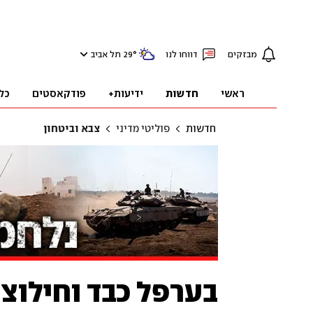
מבזקים
דווחו לנו
°
29
תל אביב
ראשי
חדשות
ידיעות+
פודקאסטים
כל
חדשות
פוליטי מדיני
צבא וביטחון