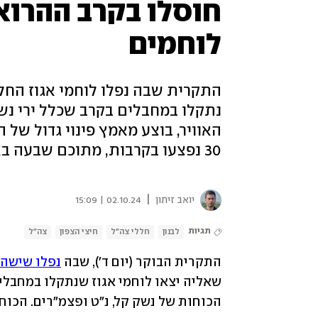
לוחמים
התקרית שבה נפלו לוחמי אגוז החלה
נתקלו במחבלים בקרב שכלל ירי נשק 
האוויר, בוצע מאמץ פינוי גדול של 
30 נפצעו בקרבות, מתוכם שבעה באורח קשה. שני לוחמים נוספים נהרגו מאש נ"ט
|
יואב זיתון
02.10.24 | 15:09
תגיות
לבנון
חללי צה"ל
חיצי הצפון
צה"ל
התקרית הבוקר (יום ד'), שבה 
נפלו שישה 