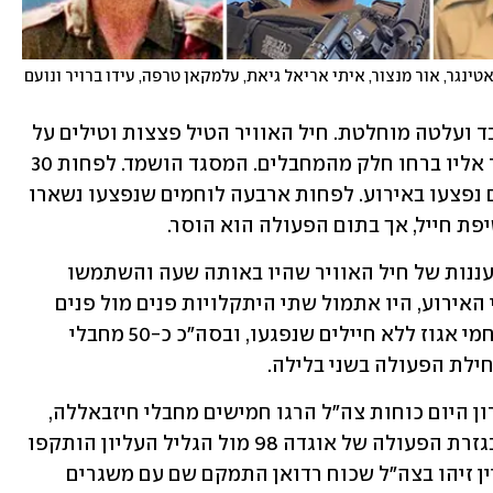
מימין למעלה: נזר איטקין, איתן יצחק אוסטר, הראל אטינגר, אור מנצור, איתי אריאל גיאת, עלמקאן טרפה, עידו ברויר ונועם 
תנאי מזג האוויר היו קשים בגלל ערפל כבד ועלטה מוחלטת. חיל האוויר הטיל פצצות וטילים על 
צירים סמוכים ומבנים קרובים כולל מסגד אליו ברחו חלק מהמחבלים. המסגד הושמד. לפחות 30 
מחבלים חוסלו בהתקפה זו. כ-30 לוחמים נפצעו באירוע. לפחות ארבעה לוחמים שנפצעו נשארו 
ת חייל, אך בתום הפעולה הוא הוסר. 
צוות הרחפנות של אגוז חיפה על פערי העננות של חיל האוויר שהיו באותה שעה והשתמשו 
בטילים משלהם והכוונת כוחות. עוד לפני האירוע, היו אתמול שתי היתקלויות פנים מול פנים 
שהסתיימו בחיסול שישה מחבלים ע"י לוחמי אגוז ללא חיילים שנפגעו, ובסה"כ כ-50 מחבלי 
ילת הפעולה בשני בלילה. 
בפיקוד הצפון מעריכים כי בקרבות התמרון היום כוחות צה"ל הרגו חמישים מחבלי חיזבאללה, 
בהיתקלויות ובסיוע אווירי. 650 מטרות בגזרת הפעולה של אוגדה 98 מול הגליל העליון הותקפו 
בחודשים שקדמו לפעולה הקרקעית ועדיין זיהו בצה"ל שכוח רדואן התמקם שם עם משגרים 