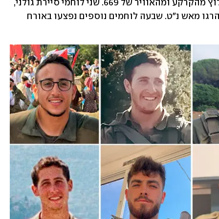
והרואיות שהפגינו כוחות הרפואה והחילוץ מהקרקע ומהאוויר של 669. שני לוחמי סיירת גולני, 
סמ"ר עלמקאן טרפה וסמ"ר עידו ברויר, נהרגו מאש נ"ט. שבעה לוחמים נוספים נפצעו באורח 