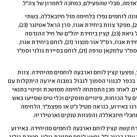
מה, מבלי שהפעילם, כמחכה לתמרון של צה"ל. 
מוקדם יותר, כאמור, הותר לפרסום כי שמונה לוחמים נפלו בלחימה מול חיזבאללה, בשתי 
תקריות שונות: סרן איתן יצחק אוסטר (22), מפקד צוות ביחידת אגוז, סרן הראל אטינגר (23), 
מפקד צוות ביחידת אגוז, סרן איתי אריאל גיאת (23), קצין ביחידת יהל"ם של חיל ההנדסה 
הקרבית, רס"ל נועם ברזילי (22), לוחם ביחידת אגוז, רס"ל אור מנצור (21), לוחם ביחידת אגוז, 
רס"ל נזר איטקין (21), לוחם ביחידת אגוז, סמ"ר עלמקאן טרפה (21), לוחם בסיירת גולני וסמ"ר 
באירוע שבו נפלו לוחמי אגוז לפנות בוקר, נפצעו קצין לוחם וארבעה לוחמים מהיחידה. צוות 
הקרב החטיבתי של הקומנדו נכנס למבנה בכפר לבנוני הסמוך לגבול. במבנה אירעה היתקלות עם 
מחבלי חיזבאללה שבמהלכה נפגעו לוחמים. לאחר מכן התפתחה לחימה ממושכת ופינוי בתנאי 
מזג אוויר מורכבים, ירי מסיבי של פצמ"רים על הכוחות, פינויים מוסקים וכלי טיס שסייעו באש 
לבידוד ולחילוץ הנפגעים. שני לוחמים נהרגו באירוע, כנראה מטיל נ"ט או מפצמ"ר. הלחימה 
חבלי חיזבאללה והפגזות טנקים וארטילריה.
באירוע שבו נפלו לוחמי אגוז, נפצעו באורח קשה קצין לוחם וארבעה לוחמים מהיחידה. באירוע 