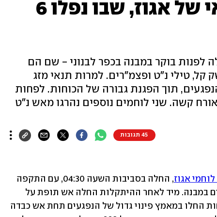
חוסלו בקרב ההרואי של אגוז, שבו נפלו 6
 לפנות בוקר במבנה בכפר לבנוני - שם הם
קל, טילי נ"ט ופצמ"רים. למרות תנאי מזג
הנפגעים, תוך הפגנת גבורה של הכוחות. לפחות
45 תגובות
לוחמי אגוז
, החלה בסביבות השעה 04:30, עם התקפה 
שאליה יצאו לוחמי אגוז שנתקלו במחבלים במבנה. מיד לאחר ההיתקלות החלה אש תופת על 
הכוחות של נשק קל, נ"ט ופצמ"רים. הכוחות החלו במאמץ פינוי גדול של הנפגעים תחת אש כבדה 