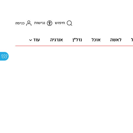
חיפוש
נגישות
כניסה
עוד
ל
לאשה
אוכל
נדל"ן
אנרגיה