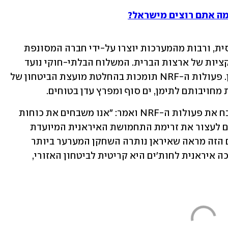
: מה אתם רוצים מישראל?
לפי ה-NRF, המשלוח כלל מדריכים בפרסית, ורבות מהמערכות יוצרו על-ידי חברה המסונפת 
למשרד ההגנה האיראני, אשר נתונה בסנקציות של ארצות הברית. המשלוח הבלתי-חוקי נועד 
לשימוש החות'ים הנתמכים על-ידי איראן. פעולות ה-NRF תומכות בהחלטת מועצת הביטחון של 
הגנרל מייקל קורילה, מפקד סנטקום, שיבח את פעולות ה-NRF ואמר: "אנו משבחים את כוחות 
הממשלה הלגיטימיים של תימן הממשיכים לעצור את זרימת התחמושת האיראנית המיועדת 
לחות'ים. איסור המשלוח האיראני העצום הזה מראה שאיראן נותרה השחקן המערער ביותר 
באזור. הגבלת הזרימה החופשית של תמיכה איראנית לחות'ים היא קריטית לביטחון האזורי, 