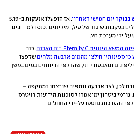
בבוקר יום חמישי האחרון
. אז הופעלו אזעקות ב-5:19 
ביישובים רבים במרכז הארץ ובאזור ירושלים בעקבות שיגור של טיל, ומיליונים נכנסו למרחבים 
 על ידי מערכת חץ.
היוונית Eternity C בים האדום
. כוח 
 כי ספינותיו חילצו מהמים ארבעה מלחים
 שקפצו 
מהספינה. המלחים, שלושה אנשי צוות פיליפינים ומאבטח יווני, שהו לפי הדיווחים במים במשך 
הם מצטרפים לעוד שישה שכבר חולצו קודם לכן, לצד ארבעה נוספים שנרצחו במתקפה – 
וכש-11 אנשי צוות נותרים הוגדרו נעדרים. גורמי ביטחון ימי אמרו לסוכנות הידיעות רויטרס 
פי ההערכות נחטפו על-ידי החות'ים.