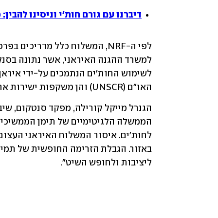
דיברנו עם גורם חות'י וניסינו להבין
האו"ם (UNSCR) והן משקפות ישירות את מחויבותם לתימן, ים סוף ומפרץ עדן בטוחים.
ליציבות ולחופש השיט".