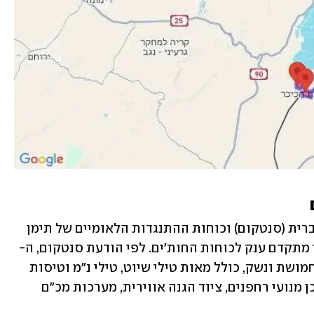
בתוך כך, פיקוד המרכז של צבא ארצות הברית (סנטקום) וכוחות ההתנגדות הלאומיים של תימן 
אני מתקדם ענק לכוחות החות'ים. לפי הודעת סנטקום, ה-
NRF יירטו ותפסו יותר מ-750 טון של תחמושת ונשק, כולל מאות טילי שיוט, טילי נ"מ וטיסות 
מתקדמים, ראשי נפץ ומיירטים, רכיבים וכן מנועי רחפנים, ציוד הגנה אווירית, מערכות מכ"ם 