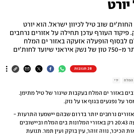
יורט
ות'ים שוב טיל לכיוון ישראל. הוא יורט
. פיקוד העורף עדכן תחילה על אזורים נרחבים
ם לבסוף הופעלה אזעקה באזור ים המלח
עד לחות'ים
28 תגובות
 המלח
ירי
אזעקות הופעלו הערב (רביעי) בכמה יישובים באזור ים המלח בעקבות שיגור של טיל מתימן. 
ר על נפגעים בגוף או על נזק.
מוקדם יותר עדכן פיקוד העורף על צפי לאזורים נרחבים יותר בדרום שבהם יישמעו התרעות - 
אך בסופו של דבר האזעקות הופעלו בשעה 20:43 רק באזורי המלונות בים המלח וביישובים 
ואתרים בודדים - כפר הנוקדים, מצדה, נאות הכיכר, נווה זוהר, עין בוקק ועין תמר. תנועת 