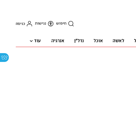
חיפוש
נגישות
כניסה
עוד
ל
לאשה
אוכל
נדל"ן
אנרגיה