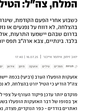
המלח, צה"ל: הטיל 
כשבוע אחרי הפעם הקודמת, שיגרו הח
בהצלחה, לא דווח על נפגעים או נזק
בדרום שבהם יישמעו התרעות, אול
בלבד. בינתיים, צבא ארה"ב תפס יותר מ-750 טון של נשק איראני שיו
|
יואב זיתון
,
איתמר אייכנר
16.07.25 | 17:40
תגיות
חות'ים
טילים
אזעקה
תימן
איראן
ים
צה"ל הודיע כי הטיל יורט בהצלחה, לא נמס