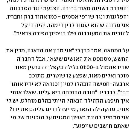
עילת הסבירות אלא על האמירה שיש לנו מדינה לנהל, 
והפרדת רשויות מאוד ברורה. הצבעתי נגד הסרבנות 
והפלגנות ונגד שורפי אסמים - כמו אהוד ברק וחבריו. 
אני מקווה שהוא יעמוד לדין די מהר. יהיה די קל 
להוכיח את המעורבות שלו בניסיון הפיכה צבאית".
על המחאה, אמר כהן כי "אני מבין את הדאגה, מבין את 
החשש, מסמפט את האנשים שיצאו. אבל החבר'ה 
שהיו אתמול ב-01:00 בלילה בקפלן זה גרעין מאוד 
מוכר ואלים מאוד, שפצע 12 שוטרים. מתוכם 
ארבעה-חמישה הובהלו למיון וכנראה לא יהיו אותו 
דבר". לדבריו, "חובת ההוכחה היא עלינו. שאלו אותי 
איך תיפגע הקהילה הגאה? הייתי בהלם מוחלט. יש לי 
אחים מהקהילה הגאה, מי יעז להרים עליהם את ידו? 
אני מתחייב להיות ראשון המגנים על הזכויות של מי 
שאתם חושבים שייפגע".