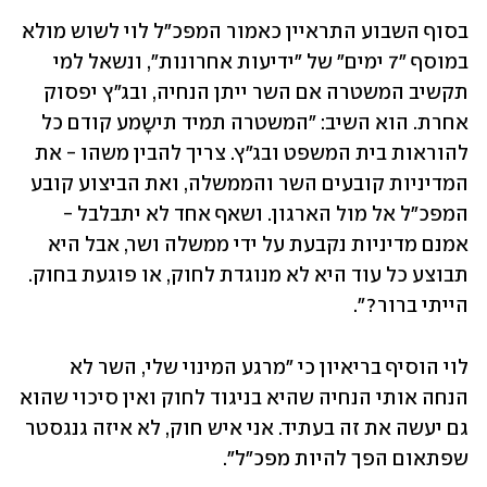
בסוף השבוע התראיין כאמור המפכ"ל לוי לשוש מולא 
במוסף "7 ימים" של "ידיעות אחרונות", ונשאל למי 
תקשיב המשטרה אם השר ייתן הנחיה, ובג"ץ יפסוק 
אחרת. הוא השיב: "המשטרה תמיד תישָמע קודם כל 
להוראות בית המשפט ובג"ץ. צריך להבין משהו - את 
המדיניות קובעים השר והממשלה, ואת הביצוע קובע 
המפכ"ל אל מול הארגון. ושאף אחד לא יתבלבל - 
אמנם מדיניות נקבעת על ידי ממשלה ושר, אבל היא 
תבוצע כל עוד היא לא מנוגדת לחוק, או פוגעת בחוק. 
הייתי ברור?".
לוי הוסיף בריאיון כי "מרגע המינוי שלי, השר לא 
הנחה אותי הנחיה שהיא בניגוד לחוק ואין סיכוי שהוא 
גם יעשה את זה בעתיד. אני איש חוק, לא איזה גנגסטר 
שפתאום הפך להיות מפכ"ל".