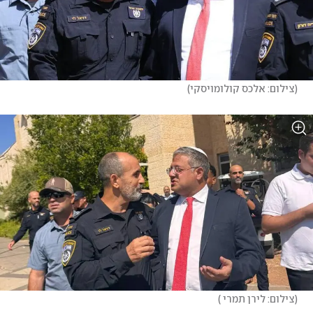
(
צילום: אלכס קולומויסקי
)
(
צילום: לירן תמרי 
)