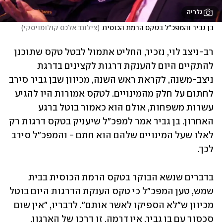
גלריה
בן גביר והמפכ"ל בטקס הרמת הכוסית
(
צילום: אלכס קולומויסקי
)
רב-ניצב לוי, נזכיר, החליט אתמול לבטל טקס שתוכנן 
להתקיים היום להענקת דרגות לקצינים בדרגת 
ניצב-משנה, לקראת ראש השנה, מכיוון שבן גביר סירב 
לחתום על חלק מהמינויים. לטקס אמורות היו להגיע 
עשרות משפחות, אולם הוא כאמור בוטל ברגע 
האחרון. בן גביר אמר למפכ"ל שיעניק בטקס דרגות רק 
לאלו שעל המינויים שלהם הוא חתם - והמפכ"ל סירב 
לכך. 
בדברים שנשא הבוקר בטקס הרמת הכוסית בבית 
שמש, טען המפכ"ל כי טקס הענקת הדרגות היום בוטל 
מכיוון ש"לא הספיקו לאשר אותם". לדבריו, "אין שום 
סכסוך עם בן גביר. אין דרמה. זו דרכו של הארגון, 