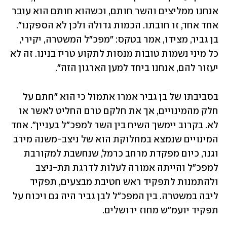
אנחנו ממליצים והשר חותם, וכשהוא חותם הוא עובר 
אחד אחד, זו חובתו. הכמות גדולה ולכן לא הספקנו". 
בן גביר, מצידו, אמר בטקס: "מפכ״ל המשטרה, יקירי, 
כל מיני נשמות טובות מנסות לתקוע טריז בנינו. זה לא 
יעזור להם, אנחנו ביחד למען הארגון הזה״.
בסביבתו של בן גביר אמרו אתמול כי הוא "חתם על 
חלק מהמינויים, אך את חלקם טרם החליט לאשר או 
לא. בקרוב יימשך השיח בין השר למפכ"ל בעניין". אחד 
המינויים שנמצא במחלוקת הוא של ניצב-משנה מירב 
וגנר, כיום מפקדת מרחב כרמל, שנחשבת למקורבת 
למפכ"ל והייתה אמורה לעלות לדרגת תת-ניצב 
ולהתמנות לתפקיד ראש חטיבת מבצעים, תפקיד 
ליבה במשטרה. בין המפכ"ל לבן גביר היה גם ויכוח על 
תפקיד יועמ"ש מחוז ירושלים.