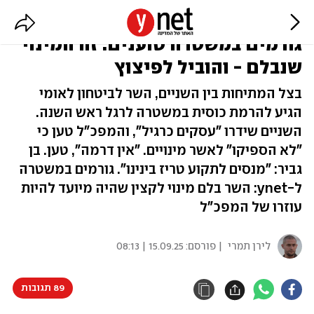
המפכ"ל: "אין סכסוך עם בן גביר".
גורמים במשטרה טוענים: זה המינוי
שנבלם - והוביל לפיצוץ
בצל המתיחות בין השניים, השר לביטחון לאומי
הגיע להרמת כוסית במשטרה לרגל ראש השנה.
השניים שידרו "עסקים כרגיל", והמפכ"ל טען כי
"לא הספיקו" לאשר מינויים. "אין דרמה", טען. בן
גביר: "מנסים לתקוע טריז בינינו". גורמים במשטרה
ל-ynet: השר בלם מינוי לקצין שהיה מיועד להיות
עוזרו של המפכ"ל
לירן תמרי
| פורסם:
15.09.25 | 08:13
89 תגובות