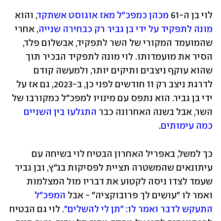
לוי בן ה-61 
מכהן כמפכ"ל מאז אוגוסט אשתקד
, והוא 
מונה לתפקיד על ידי בן גביר רק כבחירה שנייה
, אחרי 
שהמועמד המקורי של השר לתפקיד, אבשלום פלד, 
הסיר את מועמדותו. לוי מונה לתפקיד הבכיר תוך 
שהוא עוקף ניצבים ותיקים יותר, ולמעשה קודם 
לדרגת ניצב רק 11 חודשים לפני כן, ב-2023, גם אז על 
ידי בן גביר. הוא נתפס עם מינויו למפכ"ל כמקורבו של 
השר, אבל בשנה האחרונה כבר 
התגלעו בין השניים 
כמה עימותים
. 
כך למשל, באפריל האחרון הבטיח לוי בשיחה עם 
עיתונאים שהמשטרה תציית לפסיקות בג"ץ, ובן גביר 
שעמד לצדו ניסה לקטוע את דבריו מול המצלמות 
ואמר לו "עושים לך פרובוקציה" - אבל 
המפכ"ל 
התעקש לדבר ואמר לו: "תן לי להשלים"
. לוי גם הבטיח 