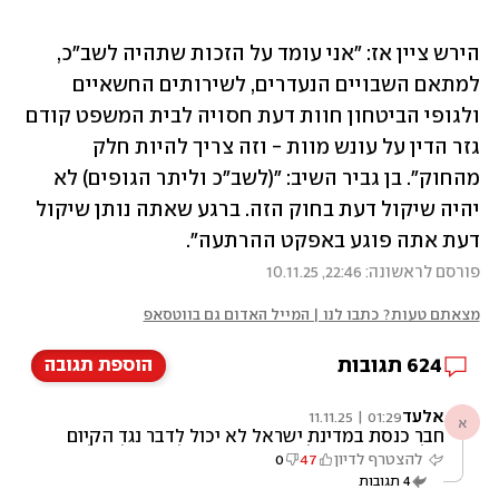
הירש ציין אז: "אני עומד על הזכות שתהיה לשב"כ, 
למתאם השבויים הנעדרים, לשירותים החשאיים 
ולגופי הביטחון חוות דעת חסויה לבית המשפט קודם 
גזר הדין על עונש מוות - וזה צריך להיות חלק 
מהחוק". בן גביר השיב: "(לשב"כ וליתר הגופים) לא 
יהיה שיקול דעת בחוק הזה. ברגע שאתה נותן שיקול 
דעת אתה פוגע באפקט ההרתעה".
פורסם לראשונה: 22:46, 10.11.25
מצאתם טעות? כתבו לנו | המייל האדום גם בווטסאפ
624
תגובות
הוספת תגובה
אלעד
01:29 | 11.11.25
א
חבר כנסת במדינת ישראל לא יכול לדבר נגד הקיום
שלה נשמח אם כל המשפטנים האלה שם למעלה
להצטרף לדיון
47
0
יעשו משהו ולשם שינוי יאכפו את החוק איפה
4
תגובות
שבאמת צריך ויעיפו את המחבל הזה לכלא או