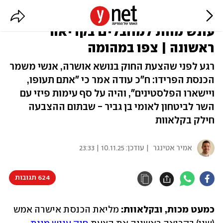
כמעט מכות בכנסת, בדיון שבו אושר
עונש מוות למחבלים בקריאה
ראשונה | צפו במהומה
רגע לפני שהצעת החוק בנושא אושרה, אנשי משמר
הכנסת הפרידו: ח"כ עודה אמר כי "אתם תעופו,
ויישארו הפלסטינים", והיה על סף עימות פיזי עם
השר לביטחון לאומי בן גביר - שבתום ההצבעה
חילק בקלאוות
אמיר אטינגר
| עודכן:
10.11.25 | 23:33
624 תגובות
כמעט מכות, ובקלאוות: 
מליאת הכנסת אישרה אמש 