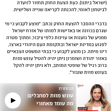
(ישראל ביתנו). כעת הצעת החוק תחזור לוועדה 
לביטחון לאומי, להכנתה לקריאה שנייה ושלישית. 
בדברי ההסבר להצעת החוק נכתב: "מוצע לקבוע כי מי 
שגרם בכוונה או באדישות למותו של אזרח ישראל 
ממניע של גזענות או עוינות כלפי ציבור, ומתוך מטרה 
לפגוע במדינת ישראל ובתקומת העם היהודי בארצו, 
דינו מיתה. כן מוצע לקבוע כי בבתי המשפט הצבאיים 
באזור יהודה ושומרון ניתן יהיה להטיל עונש מוות 
ברוב רגיל של שופטי המותב, ולא ניתן יהיה להקל 
בעונש מוות שנגזר".
הכותרת
עונש מוות למחבלים: 
מה עומד מאחורי 