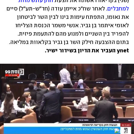
(שני) בקריאה ראשונה את הצעת 
חוק עונש מוות 
למחבלים
. לאחר שח"כ איימן עודה (חד"ש-תע"ל) סיים 
את נאומו, התפתח עימות בינו לבין השר לביטחון 
לאומי איתמר בן גביר. אנשי משמר הכנסת הצליחו 
להפריד בין השניים ולמנוע מהם להתעמת פיזית. 
בתום ההצבעה חילק השר בן גביר בקלאוות במליאה. 
ynet העביר את הדיון בשידור ישיר. 