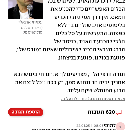
צבאי, להכרעת האויב, לשימוש בכל 
הכלים האפשריים כדי להכניע את 
חמאס. אין דרך אמיתית להכריע 
עמיחי אתאלי 
בליטופים אויב שנלחם בך ללא 
צילום: אלכס 
קולומויסקי
כפפות. התעקשות על סל כלים 
חלקי להכרעת האויב, כניסה של 
הדרג הצבאי הבכיר לשיקולים שאינם במנדט שלו, 
פוגעת בכולנו, פוגעת בניצחון.
תודה הרצי הלוי, מצדיעים לך, אנחנו חייבים שהבא 
אחריך יהיה חד ונחוש ממך, רק ככה נוכל לנצח את 
הרוע המוחלט שקם עלינו.
מצאתם טעות בכתבה? כתבו לנו על זה
620
תגובות
הוספת תגובה
לתומי
08:03 | 22.01.25
ל