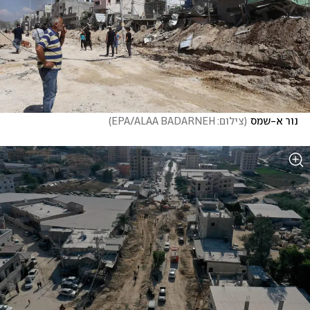
נור א-שמס
(
צילום: EPA/ALAA BADARNEH
)