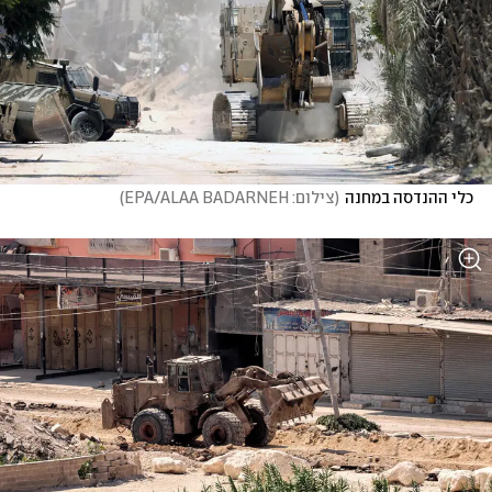
כלי ההנדסה במחנה
(
צילום: EPA/ALAA BADARNEH
)