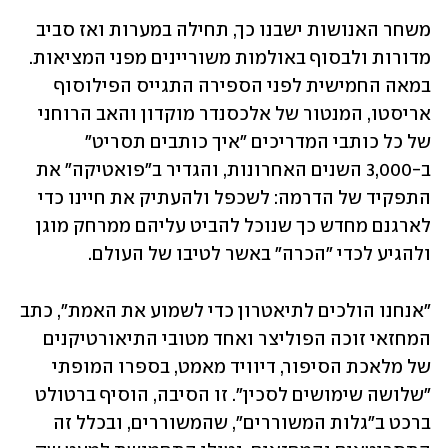
משחר האנושות ישבנו כך, תחילה במערות ואז סביב 
מדורות ולבסוף באולמות משוריינים מפני המציאות. 
במאה החמישית לפני הספירה התגייס הפילוסוף 
אריסטו, המנטור של אלכסנדר מוקדון והאב הרוחני 
של כל כותבי המדריכים "איך כותבים תסריט" 
ב-3,000 השנים האחרונות, והגדיר ב"פואטיקה" את 
התפקיד של הדרמה: לשכפל ולהעתיק את חיינו כדי 
לארגנם מחדש כך שנוכל להביט עליהם ממרחק מוגן 
ולהגיע לכדי "הכרה" באשר לטיבו של העולם.
"אנחנו הולכים לתיאטרון כדי לשמוע את האמת", כתב 
המחזאי זוכה הפוליצר ואחד מטובי התיאורטיקנים 
של מלאכת הסיפור, דיוויד מאמט, בספרו המופתי 
"שלושה שימושים לסכין". זו הסיבה, הוסיף ברטולט 
ברכט ב"גלות המשוררים", שהמשוררים, ובכלל זה 