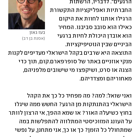
הרגעים". לדבריו, הרשתות 
החברתיות ואפליקציות התקשורת 
הרגילו אותנו לחוות את היקום 
כאילו הוא סובב סביבנו. המחיר 
בעז גאון
הוא אובדן היכולת לחיות ברגעי 
אסנת בן דב
הביניים שבין הנוטיפיקציות. 
התוצאה היא שרבים בקהל הישראלי מעדיפים לקנות 
מנקי אוזניים באתר של סופרפארם.קום, תוך כדי 
הצגה או סרט, ושיקפצו מי שישובים מלפניהם, 
מאחוריהם ומצדדיהם.
ואני שואל: למה? מה מפחיד כל כך את הקהל 
הישראלי בהתנתקות מן הרגע? החשש ממה שיגלו 
בחוץ כשיעלה האור? או שמא ההפך, אי הרצון לוותר 
על העונג המזוכיסטי המתלווה להתפלשות במה 
שמתחולל כל הזמן? כך או כך, אני מתחנן, על נפשי 