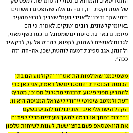
התסריטאים והמחזאים, נטולי התחמושת למעט שק 
של אמת וקסת דיו, הם-הם אלה שהופכים ראשונים 
בימי שקר ודיכוי ל"אויבי העם" שצריך לגרש מהעיר 
באיומי קלשונים, רובים וטנקים. לאמור: כי הם 
מיומנים באריגת סיפורים שמסוגלים, כמו כשף מאגי, 
לגרום לאנשים לשתוק, לקפוא, להביט אל על, להקשיב 
ולהנהן, אגב ספיגת דמעה לוהטת, שכן, אה-הה, "זה 
ככה".
משסיכמנו שאולמות התיאטרון והקולנוע הם בתי 
הכנסת, הכנסיות והמסגדים של האמת, אני כאן כדי 
להתריע מפני פיגוע תרבותי מתגלגל, מסוכן, מטריף 
דעת ולמיטב שיפוטי ייחודי לישראל. המגיפה היא זו: 
הקהל הישראלי איבד את יכולתו להביט בשקט 
ובריכוז במסך או בבמה למשך שעתיים מבלי לפתוח 
את הוואטסאפ פעם בחצי שעה, לענות לשיחות טלפון 