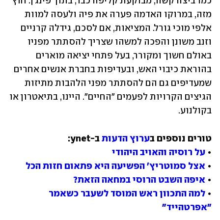
כמו ביצה קשה, מבוקעת קליפה כבר, בתוך פינג'ן. חוץ 
מזה, במרוקו האדמה פערה את פיה ולעסה למוות 
אלפי מוכי גורל. המציאות, אם לסכם, גידלה קרניים 
וזנב משונן והפכה למשהו שצריך להסתתר מפניו 
באולם חשוך ומקורר, בעל פתחי יציאה מוארים 
בהוראת כיבוי האש, ובעדיפות בחברת אנשים אחרים 
שמעדיפים גם הם להסתתר מפני הלהבות מתיזות 
הגיצים הקרויות לפעמים "החיים". היינו, בתיאטרון או 
בקולנוע.
טורים נוספים ב
ערוץ הדעות
• 
על רוסיה והאויב היהודי
• 
אצל סמוטריץ' הפשיעה היא פתאום חזות הכל
• 
איפה השבט הרוסי במחאה הזאת?
• 
למה התכוון ראש המוסד לשעבר כשאמר 
"אפרטהייד"