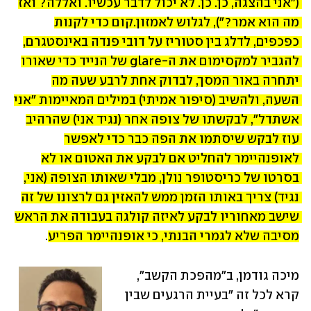
("אני בהצגה, כן. כן. לא יכול לדבר עכשיו. ואללה? ואז 
מה הוא אמר?"), לגלוש לאמזון.קום כדי לקנות 
כפכפים, לדלג בין סטוריז על דובי פנדה באינסטגרם, 
להגביר למקסימום את ה-glare של הנייד כדי שאורו 
יתחרה באור המסך, לבדוק אחת לרבע שעה מה 
השעה, ולהשיב (סיפור אמיתי) במילים המאיימות "אני 
אשתדל", לבקשתו של צופה אחר (נגיד אני) שהרהיב 
עוז לבקש שיסתמו את הפה כבר כדי לאפשר 
לאופנהיימר להחליט אם לבקע את האטום או לא 
בסרטו של כריסטופר נולן, מבלי שאותו הצופה (אני, 
נגיד) צריך באותו הזמן ממש להאזין גם לרצונו של זה 
שישב מאחוריו לבקע לאיזה קולגה בעבודה את הראש 
מסיבה שלא לגמרי הבנתי, כי אופנהיימר הפריע
.
מיכה גודמן, ב"מהפכת הקשב", 
קרא לכל זה "בעיית הרגעים שבין 