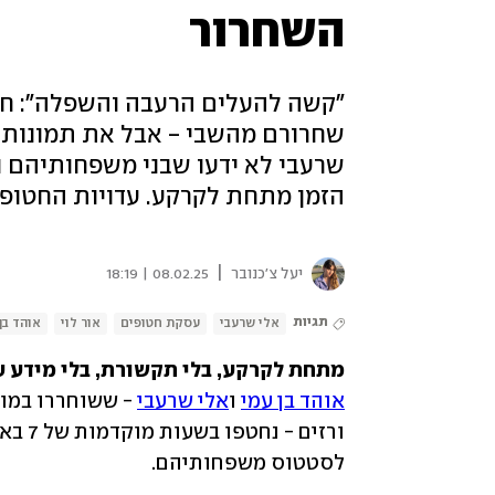
השחרור
"קשה להעלים הרעבה והשפלה": חמ
שחרורם מהשבי - אבל את תמונות הז
שרעבי לא ידעו שבני משפחותיהם נר
הזמן מתחת לקרקע. עדויות החטופי
|
יעל צ'כנובר
08.02.25 | 18:19
תגיות
אלי שרעבי
עסקת חטופים
אור לוי
אוהד בן
מתחת לקרקע, בלי תקשורת, בלי מידע ע
אוהד בן עמי
 ו
אלי שרעבי
לסטטוס משפחותיהם. 