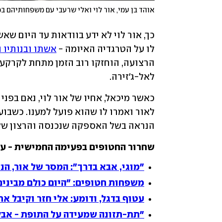
לו על הטרגדיה האיומה - 
אשתו ובנותיו נרצחו ב
לאל-ג'זירה.  
הנראה בשל האספקה שנכנסה והרצון של ה
שחרור החטופים בפעימה החמישית - עו
"מוגי, אבא בדרך": המסר של אור, ה
משפחות חטופים: "היום כולם מבינים
עטוף בדגל, ודומע: אלי חזר וקיבל את
"תת-תזונה שמעידה על התופת - אבל 