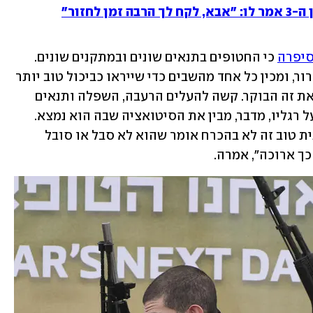
 לחזור"
יפרה
 כי החטופים בתנאים שונים ובמתקנים שונים. 
"חמאס אומנם יודע להיערך לאירוע השחרור, ומכין כל אחד מהשבים כדי שייראו כביכול טוב יותר 
- אבל הם עדיין חוזרים עם נזקים, וראינו את זה הבוקר. קשה להעלים הרעבה, השפלה ותנאים 
קשים. יחד עם זאת, מי ששב, שב כשהוא על רגליו, מדבר, מבין את הסיטואציה שבה הוא נמצא. 
חשוב לא להתבלבל - גם מי שנראה חיצונית טוב זה לא בהכרח אומר שהוא לא סבל או סובל 
ך ארוכה", אמרה.