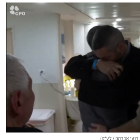
 רועי אברהם / לע"מ
)