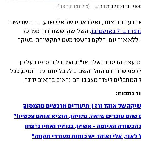
אוהד בן עמי, אור לוי ואלי שרעבי עם משפחותיהם במסוק, בדרכם לבית החולים
(
צילום: דובר צה"ל
)
כך, אור לוי לא ידע בוודאות עד היום שאשתו עינב נרצחה, ואילו אחיו של אלי שרעבי הם שבישרו 
-7 באוקטובר
. השלושה, ששוחררו ממרכז 
הרצועה, הוחזקו רוב הזמן מתחת לקרקע, ללא אור יום. חלקם נחשפו מעט לתקשורת, בעיקר 
כאשר מיכאל, אחיו של אור לוי, נאם בפני מועצת הביטחון של האו"ם, המחבלים סיפרו על כך 
לאור ואמרו לו שהוא פועל למענו. כשבוע לפני שחרורם החלו השבים לקבל יותר מזון ומים, ככל 
מחבלים ליצור מצג בו הם נראים בריאים יותר. 
ד כתבות:
נשיקה של אוהד ורז | תיעודים מרגשים מהמסוק
 שהם עוברים שואה. נתניהו, תוציא אותם עכשיו!"
 הבשורה האיומה - אשתו, בנותיו ואחיו נרצחו
לאור, אלי ואוהד יש כוחות מעוררי תקווה"