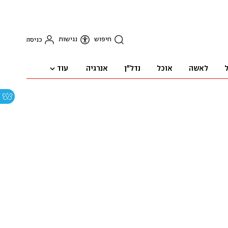
חיפוש
נגישות
כניסה
עוד
ל
לאשה
אוכל
נדל"ן
אנרגיה