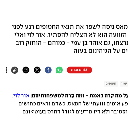
אס ניסה לשפר את תנאי החטופים רגע לפני
וועה הוא לא הצליח להסתיר. אור לוי ואלי
צחו, גם אוהד בן עמי - כמוהם - הוחזק רוב
ם על הגיהינום בעזה
58 תגובות
 עמי
חטופים
ל מה קרה באמת - ומה קרה למשפחותיהם: 
אור לוי
, 
 - ששוחררו במופע אימים זוועתי של חמאס, כשהם נראים כחושים 
ורזים - נחטפו בשעות מוקדמות של 7 באוקטובר ולא היו מודעים לגודל ההרס בעוטף וגם 