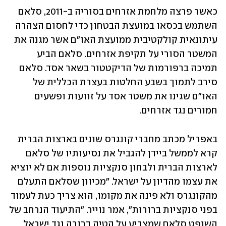
כאשר פרצה מלחמת אזרחים בסוריה ב-2011, סלאם 
השתמש בכסאו במועצת הבטחון כדי לחסום הצהרה 
עיתונאית קולקטיבית ממועצת האו"ם אשר מגנה את 
המשטר הסורי על תקיפת אזרחים. סלאם הביע 
תמיכה ברפורמות של הדיקטטור בשאר אסד. סלאם 
סירב לתמוך בשבע החלטות בעצרת הכללית של 
האו"ם שגינו את משטר אסד על זוועות ופשעים 
חמורים נגד אזרחים. 
באפריל מכתב מחברי קונגרס שונים בארצות הברית 
קרא לממשל ביידן להגביל את נסיעותיו של סלאם 
לארצות הברית ולבחון סנקציות נוספות אם לא יוציא 
את עצמו מהדיון על ישראל. "מכיוון שסלאם התעלם 
מהקונגרס ולא פינה את מקומו, הוא צריך כעת לעמוד 
בפני סנקציות ברורות", אמר נוייר. "התיעוד הנרחב של 
השופט סלאם שמצביע על הטיה ברורה נגד ישראל 