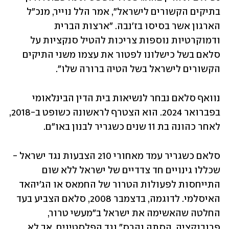
בתיקים הקשורים לישראל", אמר הלל נוייר, מנכ"ל 
הארגון אשר בסיסו בז'נבה. "ארצות הברית 
ודמוקרטיות נוספות צריכות להטיל סנקציות על 
סלאם בשל כישלונו לפטור את עצמו משני התיקים 
הקשורים לישראל בשל הטיה ברורה שלו".
נוואף סלאם נבחר לנשיאות בית הדין הבינלאומי 
בפברואר 2024. הוא הצטרף לראשונה כשופט ב-2018, 
לאחר כהונה בת 11 שנים כשגריר לבנון באו"ם.
סלאם כשגריר עמד מאחורי 210 הצבעות נגד ישראל - 
שכללו גינויים חד צדדיים של ישראל ללא שום 
התייחסות לפעולות הטרור של החמאס או הג'יהאד 
האיסלמי. לדוגמה, בדצמבר 2008, סלאם הצביע בעד 
החלטה שהאשימה את ישראל ב"מעשי טרור, 
פרובוקציה, הסתה והרס" נגד הפלסטינים, אך לא 