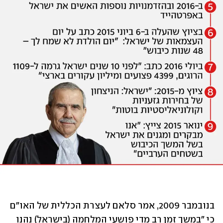
בנובמבר 2009, אמר סלאם לעצרת הכללית של האו"ם 
כי "במשך זמן רב מדי פושעי המלחמה (בישראל) נהנו 