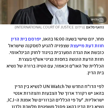
גלריה
נוואף סלאם
(
צילום: INTERNATIONAL COURT OF JUSTICE
)
מחר, יום שישי בשעה 16:00 בהאג, 
יפרסם בית הדין 
חוות דעת מייעצת 
שצפויה להגיע למסקנה שישראל 
כובשת את הגדה המערבית בניגוד לחוק הבינלאומי. 
חוות הדעת הוגשה בחסות נציגי אש"ף בעצרת 
הכללית של האו"ם וכאמור, עם הטיה ברורה של נשיא 
בית הדין. 
לפי הדו"ח החדש של UN Watch לנשיא בין הדין 
בהאג יש רקורד ארוך של הצבעות והצהרות אנטי 
ישראליות. "על פי הכללים הברורים של אמנת ה-ICJ, 
נשיא בית הדין בהאג פסול משפטית מלשבת ולדון 