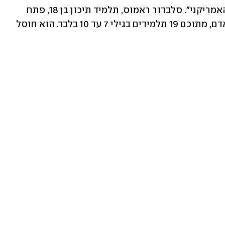
שלנו עם הקורבנות, משפחותיהם והעם האמריקני". סלבדור ראמוס, תלמיד תיכון בן 18, פתח 
במסע ירי בבית הספר, שבו נרצחו 21 בני אדם, מתוכם 19 תלמידים בגילי 7 עד 10 בלבד. הוא חוסל 