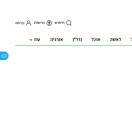
חיפוש
נגישות
כניסה
עוד
לאשה
אוכל
נדל"ן
אנרגיה