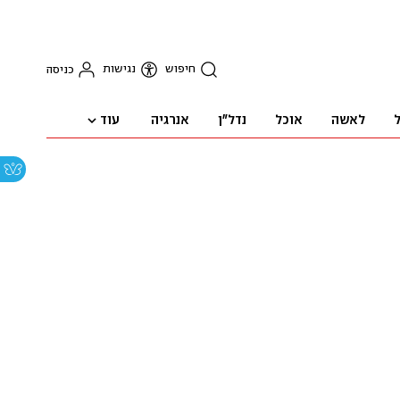
חיפוש
נגישות
כניסה
עוד
ל
לאשה
אוכל
נדל"ן
אנרגיה