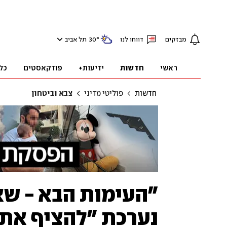
מבזקים
דווחו לנו
°
30
תל אביב
ראשי
חדשות
ידיעות+
פודקאסטים
כל
חדשות
פוליטי מדיני
צבא וביטחון
"העימות הבא - שא
נערכת "להציף את 