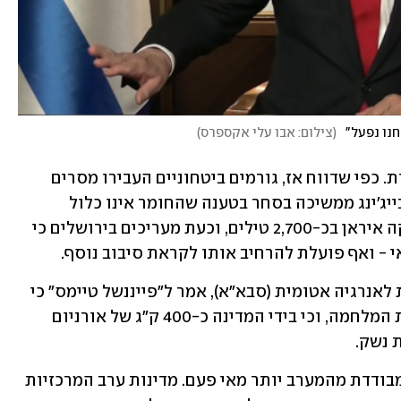
חנו נפעל"
(
צילום: אבו עלי אקספרס
)
בישראל עוקבים מקרוב אחר ההתפתחויות. כפי שדווח אז, גורמים ביטחוניים העבירו מסרים 
לסין בדרישה לעצור את המשלוחים, אך בייג'ינג ממשיכה בסחר בטענה שהחומר אינו כלול 
ברשימת הסנקציות. ערב המלחמה החזיקה איראן בכ-2,700 טילים, וכעת מעריכים בירושלים כי 
- ואף פועלת להרחיב אותו לקראת סיבוב נוסף.
רפאל גרוסי, מנכ"ל הסוכנות הבינלאומית לאנרגיה אטומית (סבא"א), אמר ל"פייננשל טיימס" כי 
רוב האורניום המועשר של איראן שרד את המלחמה, וכי בידי המדינה כ-400 ק"ג של אורניום 
במקביל, מציין "הניו יורק טיימס", איראן מבודדת מהמערב יותר מאי פעם. מדינות ערב המרכזיות 