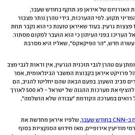
ההסכם מ-2015 שנועד להגביל את העשרת האורניום של איראן פג תוקף בחודש שעבר, 
הסנקציות הושבו במלואן, והמשא ומתן המדיני תקוע. לפי ההערכות, בידי טהרן נותר מצבור 
אורניום מועשר בהיקף המספיק לייצור 11 פצצות גרעין. בעוד שאיראן טוענת כי הוא נקבר תחת 
הריסות התקיפות, גורמים רשמיים בישראל העריכו בפני העיתון כי הוא הועבר למקום מסתור. 
במקביל, איראן ממשיכה לעבוד על אתר העשרה חדש, "הר הפיקאקס", שאליו היא מסרבת 
בינתיים נוצר קיפאון מסוכן, כשאין משא ומתן עם טהרן לגבי תוכנית הגרעין, אין ודאות לגבי מצב 
האורניום ואין פיקוח עצמאי. עלי ואז, מנהל פרויקט איראן בקבוצת המשבר הבינלאומית, אמר 
ל"טיימס" כי "מפעלי הטילים באיראן עובדים סביב השעון. בפעם הבאה שהם יחליטו להגיב, הם 
מקווים לשגר 2,000 טילים בבת אחת כדי להציף את מערכות ההגנה של ישראל - לא 500 לאורך 
12 ימים, כפי שהיה ביוני". לדבריו, בישראל רואים במערכה הקודמת "עבודה שלא הושלמה", 
חודש שעבר
, שלפיו איראן מחדשת את 
תעשיית הטילים הבליסטיים שלה. לפי גורמי מודיעין אירופיים, מאז חידוש הסנקציות בסוף 