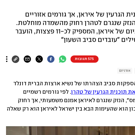
ת הגרעין של איראן, אך גורמים אזוריים
: הנזק שנגרם לטהרן רחוק מהשמדה מוחלטת.
לפי גורמים ישראלים, מצבור האורניום של איראן, המספיק לכ-11 פצצות, הועבר
ילים "עובדים סביב השעון"
575 תגובות
אורניום
, גוברים הספקות סביב הצהרתו של נשיא ארצות הברית דונלד 
ת תוכנית הגרעין של טהרן
. לפי גורמים רשמיים 
ופרשנים אזוריים שצוטטו ב"ניו יורק טיימס", הנזק שנגרם לאיראן אמנם משמעותי, אך רחוק 
מהשמדה מוחלטת - והחשש במזרח התיכון הוא שהעימות הבא בין ישראל לאיראן הוא רק שאלה 