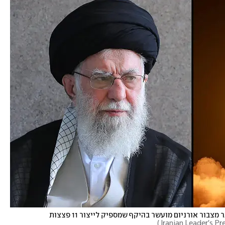
המנהיג העליון של איראן עלי חמינאי. בידי טהרן נותר מצבור אורניום מועשר בהיקף שמספיק לייצור 11 פצצות 
)