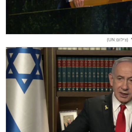
(
צילום: UN
)