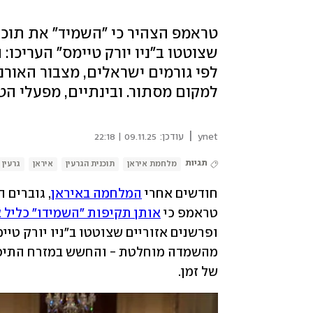
טראמפ הצהיר כי "השמיד" את תוכני
שצוטטו ב"ניו יורק טיימס" העריכו
למקום מסתור. ובינתיים, מפעלי הט
|
ynet
עודכן:
09.11.25 | 22:18
תגיות
מלחמת איראן
תוכנית הגרעין
איראן
גרעין
חודשים אחרי 
המלחמה באיראן
טראמפ כי 
אותן תקיפות "השמידו" כליל א
של זמן.