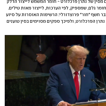
ספטמבר הגיעו לאיראן כ-12-10 משלוחים מסין של נתרן פרכלורט - חומר המשמש לייצור הדלק 
המוצק לטילים. מדובר בכ-2,000 טון של חומר גלם, שמספיק, לפי הערכות, לייצור מאות טילים. 
לפי CNN, חידוש הסנקציות בסוף ספטמבר חשף "חור" פרוצדורלי: הרשימות האוסרות על סיוע 
לתוכנית הטילים לא כוללות במפורש את נתרן הפרכלורט, ולפיכך ספקים מסוימים בסין טוענים 