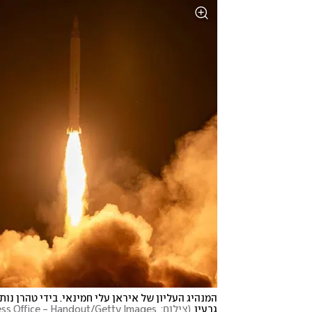
גרעין
(
צילום:  Iranian Leader's Press Office - Handout/Getty Images 