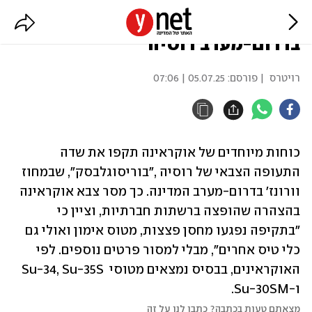
אוקראינה: תקפנו שדה תעופה צבאי
בדרום-מערב רוסיה
רויטרס
| פורסם:
05.07.25 | 07:06
כוחות מיוחדים של אוקראינה תקפו את שדה 
התעופה הצבאי של רוסיה ,"בוריסוגלבסק", שבמחוז 
וורונז' בדרום-מערב המדינה. כך מסר צבא אוקראינה 
בהצהרה שהופצה ברשתות חברתיות, וציין כי 
"בתקיפה נפגעו מחסן פצצות, מטוס אימון ואולי גם 
כלי טיס אחרים", מבלי למסור פרטים נוספים. לפי 
האוקראינים, בבסיס נמצאים מטוסי  Su-34, Su-35S 
ו-Su-30SM.
מצאתם טעות בכתבה? כתבו לנו על זה