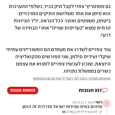
גם סמוטריץ' צפוי לקבל תיק בכיר, כשלפי ההערכות 
הוא סימן את אחד משלושת התיקים המרכזיים: 
ביטחון, משפטים ואוצר. ככל הנראה, יו"ר הציונות 
הדתית נמצא "בעדיפות שנייה" אחרי הבחירה של 
דרעי. 
עוד צפויים לשדרג את מעמדם הם המשוריינים עמיחי 
שיקלי ועידית סילמן, שני הפורשים מהקואליציה 
היוצאת, שנכון לעכשיו צפויים למצוא את עצמם 
כשרים בממשלת נתניהו. 
מצאתם טעות? כתבו לנו | המייל האדום גם בווטסאפ
337
תגובות
הוספת תגובה
רועי
12:07 | 03.11.22
ר
מדהים באיזו מהירות ישראל מדרדרת זה הזמן
לברוח מכאן
להצטרף לדיון
76
18