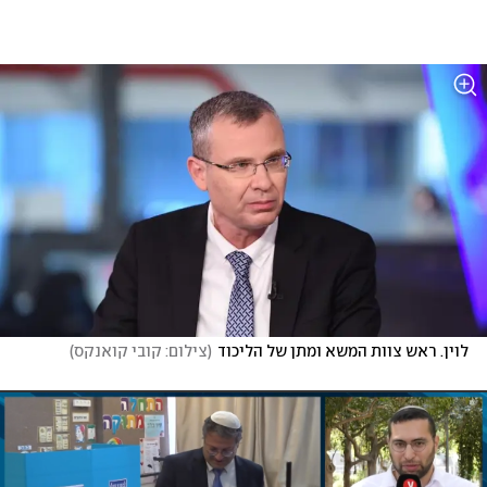
לוין. ראש צוות המשא ומתן של הליכוד
(
צילום: קובי קואנקס
)