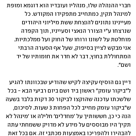
חברי ההנהלה שלו, מנהליו ועובדיו הוא דוגמא ומופת 
למינהל תקין, כמתחייב מתפקידו המקודש. כל 
מעיינינו נתונים להנצחת ששת מיליוני היהודים 
שנרצחו ע"י הצורר הנאצי וסעייניו, תוך הקפדה 
מוחלטת על לשונו ורוחו של החוק ועל ממלכתיות. 
אני מבקש לציין בסיפוק, שעל אף הסערה הרבתי 
המתחוללת בחוץ, דבר לא חדר את חומותיו של יד 
ושם".
דיין גם הוסיף עקיצה לקיש שהודיע שבכוונתו להגיע 
ל"ביקור עומק" ראשון ביד ושם ביום רביעי הבא - בכל 
שלשכתו עדכנה שהוקצו לביקור 30 דקות בלבד בשעה 
ש"ביקור עומק מחייב לכל הפחות 3 שעות. לסיכום, 
הנה כי כן, חששותיך על 'מחדלים' חלילה או 'מינהל לא 
תקין' היו מבוססים על מידע לא מדויק ששמחתי עתה 
להבהירו ולהפריכו באמצעות מכתבי זה. אם בכל זאת 