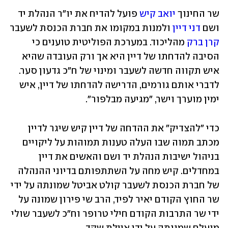
שר החינוך 
יואב קיש
 פועל להדיח את יו"ר הנהלת יד 
ושם 
דני דיין
 ולמנות במקומו את חברת הכנסת לשעבר 
קרן ברק
 מהליכוד. במערכת הפוליטית טוענים כי 
הסיבה להדחתו של דיין היא אך ורק העובדה שהיא 
איש תקווה חדשה לשעבר ומינוי של ח"כ גדעון סער. 
לדברי אותם גורמים, הדרישה להדחתו של דיין, איש 
ימין מוערך וישר, "מגיעה מבלפור". 
כדי "להצדיק" את ההדחה של דיין קיש שיגר לדיין 
מכתב תמוה שבו העלה טענות תמוהות על ליקויים 
בניהול ישיבות הנהלת יד ושם והאשים את דיין 
במחדלים. קיש מחה על השתתפותם בדיוני ההנהלה 
של חברת הכנסת לשעבר קולט אביטל שמונתה על ידי 
שר החוץ הקודם יאיר לפיד, הרב שי פירון שמונה על 
ידי שר התרבות הקודם חילי טרופר וח"כ לשעבר שולי 