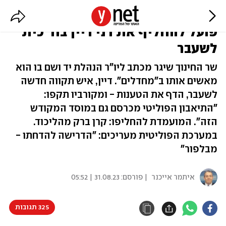
ניסיון הדחה פוליטי ביד ושם: קיש
פועל להחליף את דני דיין בח"כית
לשעבר
שר החינוך שיגר מכתב ליו"ר הנהלת יד ושם בו הוא
מאשים אותו ב"מחדלים". דיין, איש תקווה חדשה
לשעבר, הדף את הטענות - ומקורביו תקפו:
"התיאבון הפוליטי מכרסם גם במוסד המקודש
הזה". המועמדת להחליפו: קרן ברק מהליכוד.
במערכת הפוליטית מעריכים: "הדרישה להדחתו -
מבלפור"
איתמר אייכנר
| פורסם:
31.08.23 | 05:52
325 תגובות