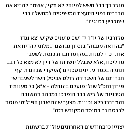
מנקר בך בדל חשש למינהל לא תקין, אשמח להביא את 
הדברים בפני היועצת המשפטית לממשלה כדי 
שתכריע בסוגיה". 
מקורביו של יו"ר יד ושם טוענים שקיש יצא נגדו 
"בהוראה מגבוה" בנסיון מגושם וגמלוני להדיח את 
אותו כדי למנות במקומו חברת כנסת לשעבר 
מהליכוד, אלא שבגלל יושרתו של דיין לא מצא כל רבב 
ונתלה בכמה עניינים טכניים (העיקרי שבהם תוקף 
חברותם של השגרירה קולט אביטל, השר לשעבר שי 
פירון וחכ״ל שולי מועלם בהנהלה - א"א) כל טענותיו 
הטכניות של קיש כבר הופרכו במכתב התשובה 
והתבררו כלא נכונות. מצער שהתיאבון הפוליטי מנסה 
לכרסם גם במוסד המקודש הזה". 
יצויין כי בחודשים האחרונים עולות ברשתות 