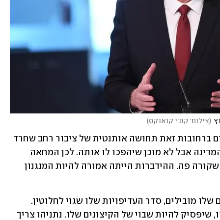
נץ
(
צילום: קובי קואנקס
)
על המחאה, אמר גנץ כי "מה שאנחנו רואים ברחובות זאת תחושה אותנטית של ציבור רחב שחרד 
למדינה, ששירת את המדינה ומשרת את המדינה אבל לא מוכן שיהפכו לו אותה. לכן המחאה 
מבחינתי היא הסכר של הדבר הנורא הזה שקורה פה. ההידברות הייתה אמורה להיות המנגנון 
לדבריו, "נתניהו שחרר את הכול, הקיצונים שלו מובילים, סדר העדיפויות שלו שגוי לחלוטין. 
היחיד שיכול להציל את המדינה זה נתניהו, שיפסיק להיות שבוי של הקיצונים שלו. נתניהו צריך 