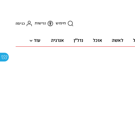
חיפוש
נגישות
כניסה
עוד
ל
לאשה
אוכל
נדל"ן
אנרגיה