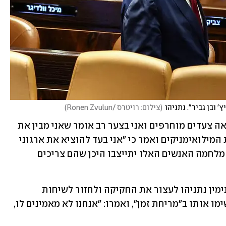
' ובן גביר". נתניהו
(
צילום: רויטרס /Ronen Zvulun
)
על המשך המחאה, אמר כי "אני מניח שנראה צעדים מוחרפים ואני בצער רב אומר שאני מבין את 
התחושות שלהם. גנץ התייחס גם למחאת המילואימניקים ואמר כי "אני בעד להוציא את ארגוני 
הצבא מחוץ לדיאלוג הזה. אם תפרוץ פה מלחמה האנשים האלו יתייצבו היכן שהם צריכים 
בשבוע שעבר קרא גנץ לראש הממשלה בנימין נתניהו לעצור את החקיקה ולחזור לשיחות 
ההידברות בבית הנשיא, אבל בליכוד האשימו אותו ב"מריחת זמן", ואמרו: "אנחנו לא מאמינים לו, 