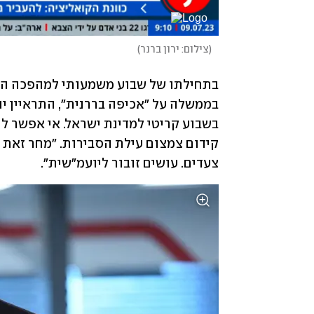
(
צילום: ירון ברנר
)
צעדים. עושים זובור ליועמ"שית".