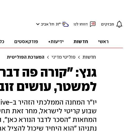
מבזקים
דווחו לנו
°
31
תל אביב
ראשי
חדשות
ידיעות+
פודקאסטים
כל
חדשות
פוליטי מדיני
המערכת הפוליטית
גנץ: "קורה פה דבר
למשטר, עושים זוב
שבוע קריטי לישראל, מחר זאת תח
המחאות "הסכר לדבר הנורא כאן", 
נתניהו "הוא היחיד שיכול להציל את