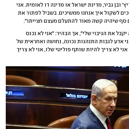
לבחור: מדינת ישראל או יריב לוין, סמוטריץ' ובן גביר, מדינת ישראל או מדינה דו לאומית. אני 
מקווה שהוא יתאפס על עצמו, אנחנו צריכים לשקול איך אנחנו ממשיכים. בשביל לפתור את 
ים סף שיהיה קשה מאוד להתעלם מעצם חצייתו".
גנץ הוסיף כי "אם נתניהו יפעל נכון - הוא יקבל את הגיבוי שלי", אך הבהיר: "אני לא נכנס 
לממשלה הזאת בכל תסריט שלא יקרה. אני אדע לגבות התנהגות נכונה, נחושה ואחראית של 
ממשלת ישראל, בוודאי בתחום הביטחוני, אני לא צריך להיות שותף פוליטי שלו, אני לא צריך 