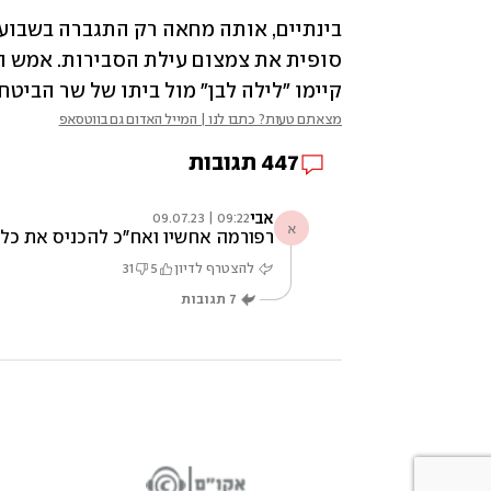
קיימו "לילה לבן" מול ביתו של שר הביטחו
מצאתם טעות? כתבו לנו | המייל האדום גם בווטסאפ
447
תגובות
אבי
09:22 | 09.07.23
א
רפורמה אחשיו ואח״כ להכניס את כל
להצטרף לדיון
5
31
7
תגובות