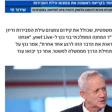
בתחילתו של שבוע משמעותי למהפכה המשפטית, שכולל את קידום צמצום עילת הסבירות ודיון 
בממשלה על "אכיפה בררנית", התראיין יו"ר המחנה הממלכתי בני גנץ ל-ynet Live. "אנחנו 
בשבוע קריטי למדינת ישראל. אי אפשר לראות את הדבר הזה לרגע אחד אחרת", אמר גנץ על 
קידום צמצום עילת הסבירות. "מחר זאת תחילת הדרך מממשלה למשטר. אחר כך יבואו עוד 