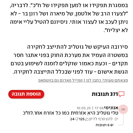
במסגרת תפקידו או למען תפקידו של ח"כ". לדבריה, 
"לצערו הרב של אלטמן, של מיארה ושל רונן בר - לא 
ניתן לעכב או לעצור אותי. ניסיונם להטיל עליי אימה 
לא יצליח".
סירובה העיקש של גוטליב להתייצב לחקירה 
במשטרה העמיד את מערכת החוק בפני אתגר חסר 
תקדים - וכעת כאמור שוקלים לזמנה לשימוע בטרם 
הגשת אישום - עוד לפני שבכלל התייצבה לחקירה.
מצאתם טעות? כתבו לנו | המייל האדום גם בווטסאפ
371
תגובות
הוספת תגובה
אנונימי
17:56 | 10.05.25
אנ
טלי גוטליב היא אזרחית כמו כל אזרח אחר.לח"כ
יש חסינות אך לא חסינות מוחלטת. ח"כ חייב
להצטרף לדיון
125
24
לפעיל בגבולות החוק ולא לעמוד למשפט. איש לא
6
תגובות
בחר אישית בגוטליב, הבחירההיתה למפלגה,
במקרה גוטליב היה במקום מסויים ברשימת