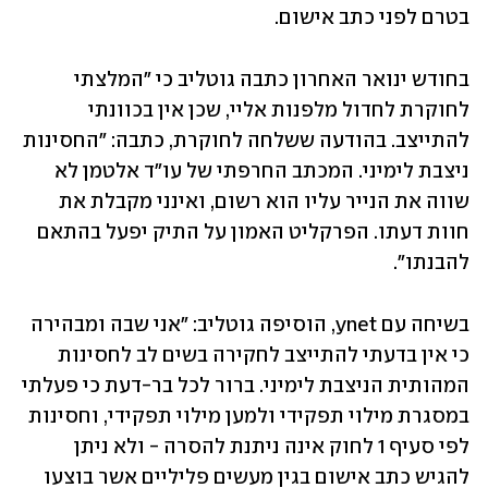
בטרם לפני כתב אישום.
בחודש ינואר האחרון כתבה גוטליב כי "המלצתי 
לחוקרת לחדול מלפנות אליי, שכן אין בכוונתי 
להתייצב. בהודעה ששלחה לחוקרת, כתבה: "החסינות 
ניצבת לימיני. המכתב החרפתי של עו"ד אלטמן לא 
שווה את הנייר עליו הוא רשום, ואינני מקבלת את 
חוות דעתו. הפרקליט האמון על התיק יפעל בהתאם 
להבנתו".
בשיחה עם ynet, הוסיפה גוטליב: "אני שבה ומבהירה 
כי אין בדעתי להתייצב לחקירה בשים לב לחסינות 
המהותית הניצבת לימיני. ברור לכל בר-דעת כי פעלתי 
במסגרת מילוי תפקידי ולמען מילוי תפקידי, וחסינות 
לפי סעיף 1 לחוק אינה ניתנת להסרה - ולא ניתן 
להגיש כתב אישום בגין מעשים פליליים אשר בוצעו 