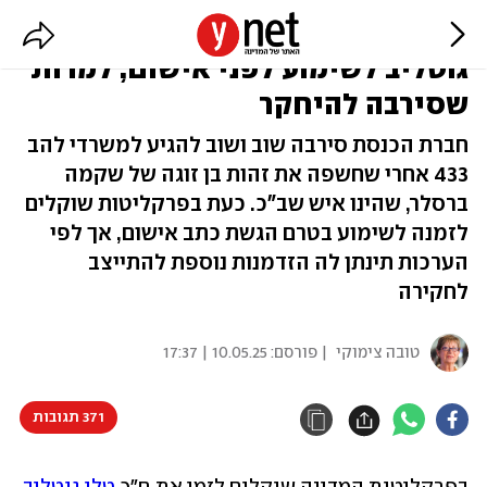
בפרקליטות שוקלים: לזמן את טלי
גוטליב לשימוע לפני אישום, למרות
שסירבה להיחקר
חברת הכנסת סירבה שוב ושוב להגיע למשרדי להב
433 אחרי שחשפה את זהות בן זוגה של שקמה
ברסלר, שהינו איש שב"כ. כעת בפרקליטות שוקלים
לזמנה לשימוע בטרם הגשת כתב אישום, אך לפי
הערכות תינתן לה הזדמנות נוספת להתייצב
לחקירה
טובה צימוקי
| פורסם:
10.05.25 | 17:37
371 תגובות