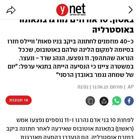
"חתונה מהאגדות" הסתיימה
באסון: 10 אורחים נהרגו בתאונה
באוסטרליה
כ-40 מוזמנים לחתונה ביקב בניו סאות' וויילס חזרו
בסיומה למקום הלינה שלהם באוטובוס, שככל
הנראה שהתהפך. 11 נפצעו, הנהג שרד - ונעצר.
במשטרה ציינו כי הנסיעה הייתה בתנאי ערפל: "יום
של שמחה נגמר באובדן הרסני"
AP
| פורסם:
12.06.23 | 02:02
19 תגובות
לפחות 10 בני אדם נהרגו ו-11 נוספים נפצעו אמש 
(ראשון) בתאונת אוטובוס שאירעה לאחר חתונה ביקב 
במזרח אוסטרליה. הם הועברו בהסעה מאורגנת 