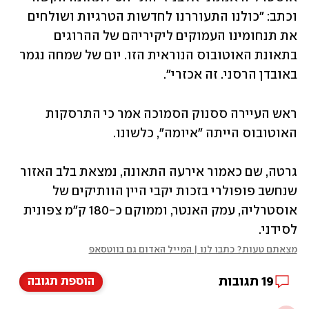
וכתב: "כולנו התעוררנו לחדשות הטרגיות ושולחים 
את תנחומינו העמוקים ליקיריהם של ההרוגים 
בתאונת האוטובוס הנוראית הזו. יום של שמחה נגמר 
באובדן הרסני. זה אכזרי".
ראש העיירה ססנוק הסמוכה אמר כי התרסקות 
האוטובוס הייתה "איומה", כלשונו. 
גרטה, שם כאמור אירעה התאונה, נמצאת בלב האזור 
שנחשב פופולרי בזכות יקבי היין הוותיקים של 
אוסטרליה, עמק האנטר, וממוקם כ-180 ק"מ צפונית 
לסידני.
מצאתם טעות? כתבו לנו | המייל האדום גם בווטסאפ
19
תגובות
הוספת תגובה