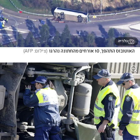
גלריה
האוטובוס התהפך, 10 אורחים מהחתונה נהרגו
(
צילום: AFP
)