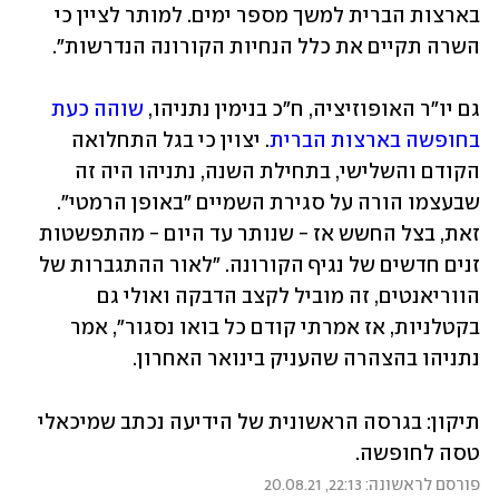
בארצות הברית למשך מספר ימים. למותר לציין כי 
השרה תקיים את כלל הנחיות הקורונה הנדרשות".
גם יו"ר האופוזיציה, ח"כ בנימין נתניהו, 
שוהה כעת 
בחופשה בארצות הברית
. יצוין כי בגל התחלואה 
הקודם והשלישי, בתחילת השנה, נתניהו היה זה 
שבעצמו 
הורה על סגירת השמיים "באופן הרמטי"
. 
זאת, בצל החשש אז - שנותר עד היום - מהתפשטות 
זנים חדשים של נגיף הקורונה. "לאור ההתגברות של 
הווריאנטים, זה מוביל לקצב הדבקה ואולי גם 
בקטלניות, אז אמרתי קודם כל בואו נסגור", אמר 
נתניהו בהצהרה שהעניק בינואר האחרון.
תיקון: בגרסה הראשונית של הידיעה נכתב שמיכאלי 
טסה לחופשה.
פורסם לראשונה: 22:13, 20.08.21