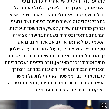
לתקיפה, ולו חלקית, של אתרי תוכנית הגרעין 
האיראנית, יש ערך רב – לא רק בגלגול לאחור של 
יכולות שמשטר האייתוללות צבר לאורך שנים, אלא 
גם ככללי לביסוס משטר מניעת תפוצת נשק גרעיני 
(כחלק מההגיונות שליוו, למשל, את השמדת יכולות 
הגרעין בעיראק ובסוריה בשעתו) בהיעדר מציאות 
הסכמית מול איראן. אך גם אם אלה אינם בראש 
מעייניו של הנשיא ביידן, כעולה מדבריו, על השולחן 
קיימות חלופות צבאיות רבות שיהיה בהן כדי לגבות 
מחיר אמריקני כבד מאיראן, נוכח תקיפת בעלת בריתה 
האזורית הבכירה וערעור היציבות במרחב, והצורך 
לגבות מחיר כבד ממשטר האייתוללות על המשך 
הפצת הטרור ברחבי המזרח התיכון, תמיכתו בטבח 7 
באוקטובר וערעור היציבות העולמית. 