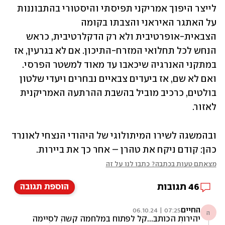
לייצר היפוך אמריקני תפיסתי והיסטורי בהתבוננות 
על האתגר האיראני והצבתו בקומה 
הצבאית-אופרטיבית ולא רק הדקלרטיבית, כראש 
הנחש לכל תחלואי המזרח-התיכון. אם לא בגרעין, אז 
במתקני האנרגיה שיכאבו עד מאוד למשטר הפרסי. 
ואם לא שם, אז ביעדים צבאיים נבחרים ויעדי שלטון 
בולטים, כרכיב מוביל בהשבת ההרתעה האמריקנית 
לאזור. 
ובהמשגה לשירו המיתולוגי של היהודי הנצחי לאונרד 
כהן: קודם ניקח את טהרן – אחר כך את ביירות. 
מצאתם טעות בכתבה? כתבו לנו על זה
46
תגובות
הוספת תגובה
החיים
07:25 | 06.10.24
ה
יהירות הכותב...קל לפתוח במלחמה קשה לסיימה