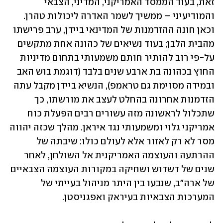
זאת, בעוד הממסד האמריקני, המדיני, הצבאי 
והמודיעיני – ממשיך לשמר האדרה ליכולות טהרן. 
וכאן חונה ההזדמנות של המדינאי ביידן, ערב פרישתו 
מהבית הלבן; בעוד נשיאים של כהונה אחת מתקשים 
על-פי רוב להותיר חותם משמעותי בתחום מדיניות 
החוץ בכהונה בת ארבע שנים בלבד (דוגמת בוש האב 
ובמידה מסוימת גם טראמפ), הנשיא ביידן מקבל עתה 
הזדמנות אחרונה בהחלט לעצב את מורשתו, כך 
שתכלול לראשונה מזה עשורים רבים הפעלת כוח 
אמריקני גלוי ומשמעותי נגד איראן. מהלך שכזה יהווה 
מסר לא רק לאזור אלא לעולם כולו: שיבתה של 
ההרתעה והעוצמה האמריקנית אל השולחן, לאחר 
שנים של דשדוש ושחיקה במקורות העוצמה הצבאיים 
של ארה"ב, שנבעו בין היתר מניהול בעייתי של 
המערכות הצבאיות בעיראק ואפגניסטן.