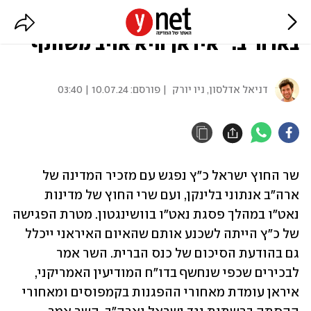
כ"ץ נועד עם בלינקן בפסגת נאט"ו
בארה"ב: "איראן היא אויב משותף"
דניאל אדלסון, ניו יורק
| פורסם:
10.07.24 | 03:40
שר החוץ ישראל כ"ץ נפגש עם מזכיר המדינה של 
ארה"ב אנתוני בלינקן, ועם שרי החוץ של מדינות 
נאט"ו במהלך פסגת נאט"ו בוושינגטון. מטרת הפגישה 
של כ"ץ הייתה לשכנע אותם שהאיום האיראני ייכלל 
גם בהודעת הסיכום של כנס הברית. השר אמר 
לבכירים שכפי שנחשף בדו"ח המודיעין האמריקני, 
איראן עומדת מאחורי ההפגנות בקמפוסים ומאחורי 