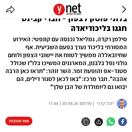
התיעוד המקומם מאילת: בזמן ירי
בלתי פוסק לצפון - חברי קבינט
חגגו בליכודיאדה
סילמן רקדה, גמליאל נכנסה עם קונפטי: האירוע
המסורתי בליכוד נערך בפעם השביעית. אף
שחיזבאללה ממשיך לטווח את יישובי הצפון ולוחם
גולני נפל בלבנון, המארגנים המשיכו בלו"ז שכולל
סטנד-אפ והופעת זמר. השר זוהר: "תראו כאן הרבה
אהבה". חבר מרכז: "באו לכאן לסגור דילים, הם
יבואו גם ליומולדת של הבן שלך"
יובל קרני
| פורסם:
30.04.26 | 17:44
938 תגובות