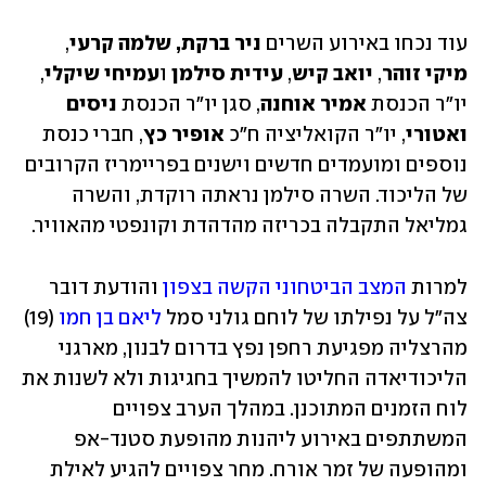
עוד נכחו באירוע השרים
 ניר ברקת, שלמה קרעי
, 
מיקי זוהר
, 
יואב קיש
, 
עידית סילמן
 ו
עמיחי שיקלי
, 
יו"ר הכנסת 
אמיר אוחנה
, סגן יו"ר הכנסת 
ניסים 
ואטורי
, יו"ר הקואליציה ח"כ 
אופיר כץ
, חברי כנסת 
נוספים ומועמדים חדשים וישנים בפריימריז הקרובים 
של הליכוד. השרה סילמן נראתה רוקדת, והשרה 
גמליאל התקבלה בכריזה מהדהדת וקונפטי מהאוויר.
למרות 
המצב הביטחוני הקשה בצפון
 והודעת דובר 
צה"ל על נפילתו של לוחם גולני סמל 
ליאם בן חמו
 (19) 
מהרצליה מפגיעת רחפן נפץ בדרום לבנון, מארגני 
הליכודיאדה החליטו להמשיך בחגיגות ולא לשנות את 
לוח הזמנים המתוכנן. במהלך הערב צפויים 
המשתתפים באירוע ליהנות מהופעת סטנד-אפ 
ומהופעה של זמר אורח. מחר צפויים להגיע לאילת 