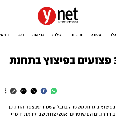
כלה
ספורט
תרבות
רכילות
בריאות
רכב
דיגיטל
הודו: 9 הרוגים ו-32 פצועים בפיצוץ בתחנת
לפחות תשעה בני אדם נהרגו ו-32 נפצעו בפיצוץ בתחנת משטרה בחבל קשמיר שבצפון הודו. כך 
דיווח ערוץ הטלוויזיה NDTV, שציין כי רוב ההרוגים הם שוטרים ואנשי צוות שבדקו את חומרי 