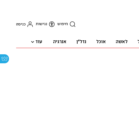
חיפוש
נגישות
כניסה
עוד
לאשה
אוכל
נדל"ן
אנרגיה