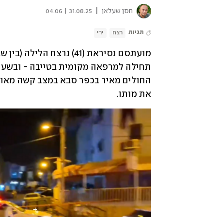
|
חסן שעלאן
31.08.25 | 04:06
תגיות
רצח
ירי
את מותו.