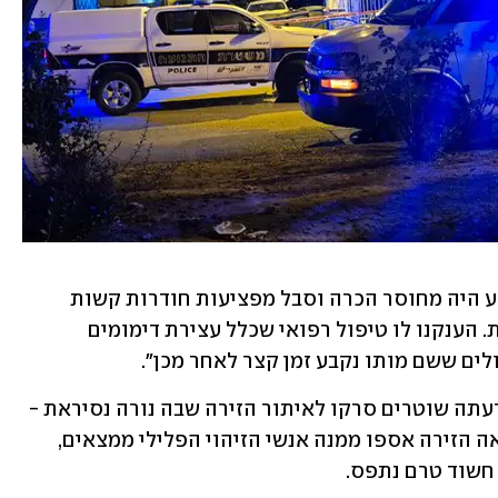
פרמדיק מד"א אלכס בוחמן, סיפר: "הפצוע היה מחוסר הכרה וסבל מפציעות חודרות קשות 
בגופו, לאחר שהיה מעורב באירוע אלימות. הענקנו לו טיפול רפואי שכלל עצירת דימומים 
ולים ששם מותו נקבע זמן קצר לאחר מכן".
המשטרה פתחה בחקירה הרצח, ולפי הודעתה שוטרים סרקו לאיתור הזירה שבה נורה נסיראת - 
מאחר שהובא עצמאית למרפאה. כשנמצאה הזירה אספו ממנה אנשי הזיהוי הפלילי ממצאים, 
 חשוד טרם נתפס.