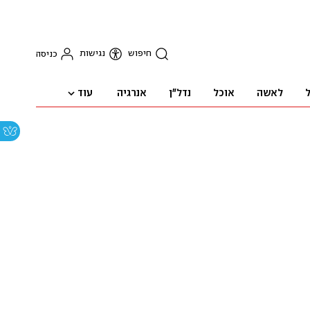
חיפוש
נגישות
כניסה
עוד
ל
לאשה
אוכל
נדל"ן
אנרגיה