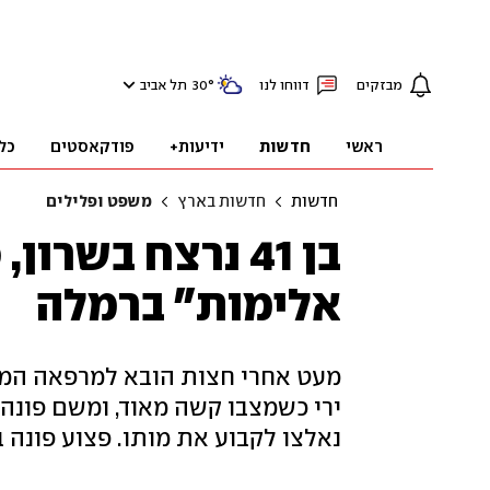
מבזקים
דווחו לנו
°
30
תל אביב
ראשי
חדשות
ידיעות+
פודקאסטים
כל
חדשות
חדשות בארץ
משפט ופלילים
בן 41 נרצח בשר
אלימות" ברמלה
ירי כשמצבו קשה מאוד, ומשם פונה
נאלצו לקבוע את מותו. פצוע פונה במצב 