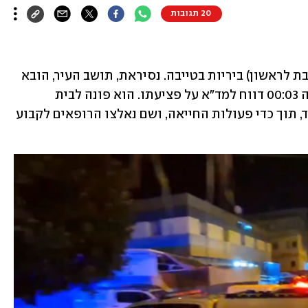
20 תגובות
מועתסם נסיראת (41) נרצח הלילה (בין שבת לראשון) ביריות בטייבה. נסיראת, תושב העיר, הובא 
תחילה למרפאה מקומית בטייבה - ובשעה 00:03 דווח למד"א על פציעתו. הוא פונה לבית 
החולים מאיר בכפר סבא במצב קשה מאוד, תוך כדי פעולות החייאה, ושם נאלצו הרופאים לקבוע 