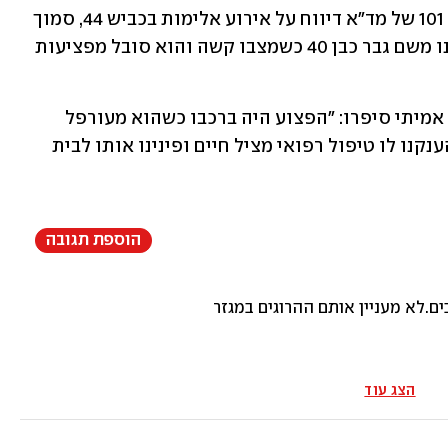
מאוחר יותר, בשעה 02:52, התקבל במוקד 101 של מד"א דיווח על אירוע אלימות בכביש 44, סמוך 
לצומת מעשיהו שברמלה. צוותי מד"א פינו משם גבר כבן 40 כשמצבו קשה והוא סובל מפציעות 
פרמדיק מד"א בני ג'וזף וחובש מד"א מנדי אמיתי סיפרו: "הפצוע היה ברכבו כשהוא מעורפל 
הכרה עם פציעות חודרות קשות בגופו. הענקנו לו טיפול רפואי מציל חיים ופינינו אותו לבית 
הוספת תגובה
.לא מעניין אותם ההרוגים במגזר
הצג עוד