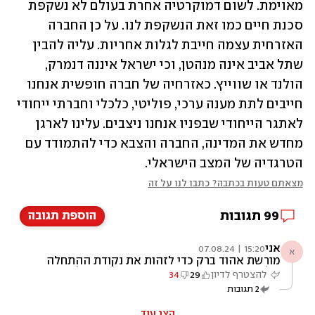
מאוימת. לשום ‏דמוקרטיה אחרת בעולם לא נשקפת 
סכנת חיים כמו זאת הנשקפת לנו. על כן החברה 
האזרחית עצמה חייבת ‏לגלות אחריות. עליה להבין 
‏שתל אביב אינה מנהטן, וכי ישראל איננה דנמרק, 
הולנד או שווייץ. כאזרחיה של חברה חופשית אנחנו 
חייבים לתת מענה ערכי, פוליטי, כלכלי וחברתי ייחודי 
לאתגר הייחודי שבפניו אנחנו ניצבים. עלינו לארגן 
מחדש את המדינה, החברה והצבא כדי להתמודד עם 
הטרגדיה של המצב הישראלי.
מצאתם טעות בכתבה? כתבו לנו על זה
99
תגובות
הוספת תגובה
אני
15:20 | 07.08.24
א
מורשת אהוד ברק כדי לזהות את נקודת ההתחלה
של הזחיחות הבטחונית, את "תום עידן המלחמות
להצטרף לדיון
29
34
הגדולות" ומושגים כמו "צבא קטן, טכנולגי וחכם"
2
תגובות
צריך להיזכר מי היה ראש ממשלה בתחילת
המילניום השלישי, מה פעל ומה היו תוצאות
החלטותיו ומעשיו, בדיעבד. איש זחוח, מלא ערך
הצג עוד