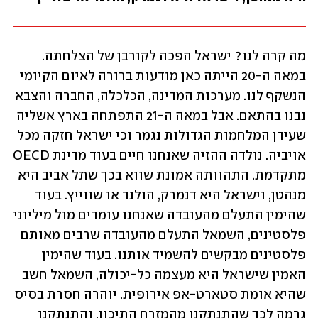
מה קרה לנו? ישראל הפכה לקורבן של הצלחתה. 
במאה ה-20 הייתה כאן מודעות ברורה לאיום הקיומי 
הנשקף לנו. מערכות המדינה, הכלכלה, החברה והצבא 
נבנו בהתאם. אבל במאה ה-21 התפתחה בארץ אשליה 
שעידן המלחמות הגדולות נגמר וכי ישראל חזקה מכל 
אויביה. נולדה ההזיה שאנחנו חיים בעוד מדינת OECD 
מתקדמת. התהוותה אמונת שווא בכך שתל אביב היא 
מנהטן, וישראל היא דנמרק, הולנד או שווייץ. בעוד 
שהימין התעלם מהעובדה שאנחנו עומדים מול מיליוני 
פלסטינים, השמאל התעלם מהעובדה שרבים מאותם 
פלסטינים מבקשים להשמיד אותנו. בעוד שהימין 
האמין שישראל היא מעצמה כל-יכולה, השמאל חשב 
שהיא אומת סטארט-אפ אירופית. יוהרה חסרת בסיס 
גרמה לכך שהתנתקנו מהמזרח התיכון, והתנתקנו 