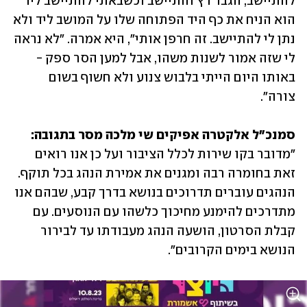
להתיישב, הגבר רץ והתיישב וכשבאתי להתיישב ליד 
הוא הניח את כף היד הפתוחה שלו על המושב ליד ולא 
נתן לי להתיישב. זה חרפן אותי", היא אמרה. "לא נראה 
לי שזה אמור לשנות משהו, אבל למען הסר ספק - 
באותו היום הייתי בלבוש צנוע ולא חשוף בשום 
צורה".
סמנכ"ל אלקטרה אפיקים שי מלכה מסר בתגובה:
"מדובר בקו שירות לכלל הציבור ועל כן אנו רואים 
זאת בחומרה רבה ומגנים את אמירת הנהג בכל תוקף. 
הנהגים עוברים תדרוכים בנושא בדרך קבע, שבהם אנו 
מתדרכים להימנע מחיכוך כלשהו עם הנוסעים. עם 
קבלת הסרטון, הושעה הנהג מעבודתו עד לבירור 
הנושא בימים הקרובים".