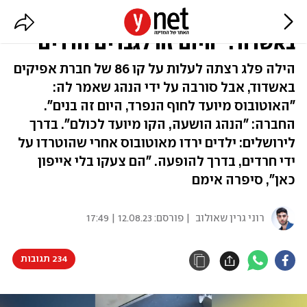
נהג סירב להעלות צעירה לאוטובוס
באשדוד: "היום זה לגברים חרדים"
הילה פלג רצתה לעלות על קו 86 של חברת אפיקים
באשדוד, אבל סורבה על ידי הנהג שאמר לה:
"האוטובוס מיועד לחוף הנפרד, היום זה בנים".
החברה: "הנהג הושעה, הקו מיועד לכולם". בדרך
לירושלים: ילדים ירדו מאוטובוס אחרי שהוטרדו על
ידי חרדים, בדרך להופעה. "הם צעקו בלי אייפון
כאן", סיפרה אימם
רוני גרין שאולוב
| פורסם:
12.08.23 | 17:49
234 תגובות