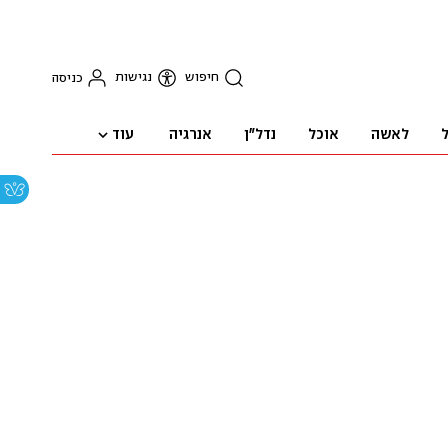
חיפוש
נגישות
כניסה
עוד
ל
לאשה
אוכל
נדל"ן
אנרגיה