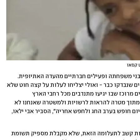
מחר יתקיים יום חיפושים מרוכז שארגנו בני משפחתה ופעילים חברתיים מהעדה האתיופית. 
ישתתפו בו מאות מתנדבים שיגיעו לאתרים שנבדקו כבר - ואולי יצליחו לעלות על קצה חוט שלא 
נמצא עד כה. "החלטנו לעשות יום חיפושים מרוכז שבו יגיעו מתנדבים מכל רחבי הארץ 
באוטובוסים מאורגנים וברכבים פרטיים, מתוך מטרה להראות לרשויות ולמשטרה שאנחנו לא 
שוכחים את הילדה הזאת ומוכנים לקחת יום חופש בערב החג ולחפש אחריה", הסביר אבי ילאו, 
הוא הוסיף: "בשל המצב הביטחוני יש פחות קשב לתעלומה הזאת, שלא מקבלת מספיק תשומת 