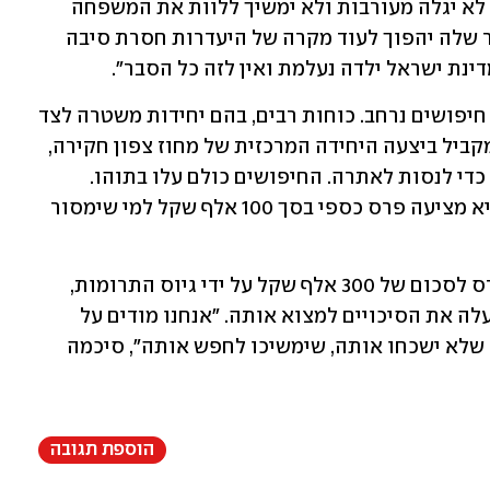
לב. אנחנו מאמינים שאם הציבור בישראל לא יגלה מעורבות ולא ימשיך ללוות את המשפחה 
ולדרוש את מציאתה של היימנוט, הסיפור שלה יהפוך לעוד מקרה של היעדרות חסרת סיבה 
ינת ישראל ילדה נעלמת ואין לזה כל הסבר".
לאחר היעלמותה של היימונט החל מבצע חיפושים נרחב. כוחות רבים, בהם יחידות משטרה לצד 
יחידות התנדבותיות, נרתמו לסריקות. במקביל ביצעה היחידה המרכזית של מחוז צפון חקירה, 
גבתה עדויות והפעילה אמצעים מיוחדים כדי לנסות לאתרה. החיפושים כולם עלו בתוהו. 
לאחרונה הודיעה הסוכנות היהודית כי היא מציעה פרס כספי בסך 100 אלף שקל למי שימסור 
משפחתה מעוניינת להגדיל את גובה הפרס לסכום של 300 אלף שקל על ידי גיוס התרומות, 
בתקווה שהדבר יביא מחפשים נוספים ויעלה את הסיכויים למצוא אותה. "אנחנו מודים על 
ההירתמות הגדולה של הציבור ומבקשים שלא ישכחו אותה, שימשיכו לחפש אותה", סיכמה 
הוספת תגובה