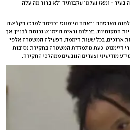
עם כיתתה, יצאה לפעילות במרכז הקליטה בעיר - ומאז נעלמו עקבותיה ולא ברור מה עלה 
בתיעוד האחרון שהוציאה המשטרה ממצלמות האבטחה נראתה היימנוט בכניסה למרכז הקליטה 
בשעה 19:00, מחלקת עלוני בחירות לרשויות המקומיות. בצילום נראית היימונט נכנסת לבניין, אך 
אין תיעוד שלה יוצאת ממנו. במשך שבועות ארוכים, בכל שעות היממה, הפעילה המשטרה אלפי 
מתנדבים שהתגייסו לסייע בחיפושים אחרי היימנוט. כעת מתמקדת המשטרה בחקירת נסיבות 
דע מודיעיני וצעדים הנובעים ממהלכי החקירה. 