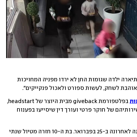
ירוס סיפרה בגעגוע על אחותה הקטנה, ותיארה ילדה שגומות החן לא ירדו מפניה המחויכות 
 אוהבת לשחק, לעשות ספורט ולאכול פנקייקים". 
ות
 בפלטפורמת giveback מבית היוצר של headstart, 
ומבקשת את עזרת הציבור לשם שכירת שירותיהם של חוקר פרטי ועורך דין שיסייעו בפענוח 
יותר מ-50 יום חלפו מאז שהיימנוט נראתה לאחרונה ב-25 בפברואר. בת ה-10 חזרה מטיול שנתי 