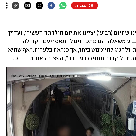
28 תגובות
 לא האמינו שהיום (רביעי) יציינו את יום הולדתה העשירי, ועדיין 
היא לא תהיה לצידם, תכבה את הנרות ותביע משאלה. הם מתכוונים להתאסף עם הקהילה 
המחבקת שלצידם במרכז הקליטה שבצפת, ולחגוג להיימנוט ביחד, אך כנראה בלעדיה. "אף שהיא 
ת. תדליקו נר, תתפללו עבורה", הפצירה אחותה ירוס. 