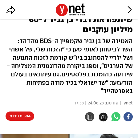
"מודה באפרטהייד": בלה חדיד
שיתפה את דברי בן גביר ל-60
מיליון עוקבים
האמירה של בן גביר שקמפיין ה-BDS מהדהד:
השר לביטחון לאומי טען כי "הזכות שלי, של אשתי
ושל ילדיי להסתובב ביו"ש קודמת לזכות התנועה
של הערבים", וספג ביקורת מהדוגמנית המצליחה -
שידועה כתומכת בפלסטינים. גם עיתונאים בעולם
הזדעזעו: "שר ישראלי בכיר מודה בפתיחות
באפרטהייד"
ynet
| פורסם:
24.08.23 | 17:33
594 תגובות