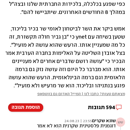
כפי שפגע בכלכלה, בלכידות החברתית שלנו ובצה"ל 
במהלך 8 החודשים האחרונים. שיתביישו להם".
אמש ביקר את השר לביטחון לאומי שר בכיר בליכוד, 
שטען בשיחה עם ynet כי "בן גביר חולה תקשורת, זה 
כל מה שמעניין אותו. הרעש שהוא עושה לא מועיל". 
בצל אובדן השליטה על האלימות בחברה הערבית אמר 
הבכיר כי "עושה רושם שדברים אחרים לא מעניינים 
אותו. הוא מברבר כל היום וזה עושה נזק גם ברמה 
הלאומית וגם ברמה הבינלאומית. הרעש שהוא עושה 
פוגע בנתניהו ובליכוד. הוא שר מרעיש ולא מועיל".
מצאתם טעות? כתבו לנו | המייל האדום גם בווטסאפ
594
תגובות
הוספת תגובה
שונא שקרים
23:55 | 24.08.23
שש
דוגמנית פלסטינית שקרנית הוא לא אמר