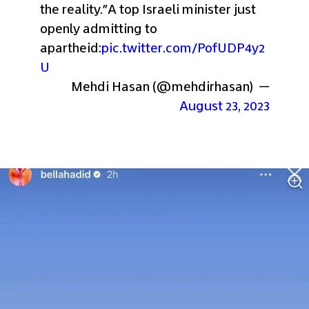
the reality."
A top Israeli minister just 
openly admitting to 
apartheid:
pic.twitter.com/PofUDP4y2
U
— Mehdi Hasan (@mehdirhasan) 
August 23, 2023