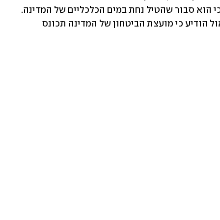
בין-יבשתי. נשיא יפן פומיו קישידה אמר כי הוא סבור שהטיל נחת במים הכלכליים של המדינה. 
משרדו של נשיא דרום קוריאה יון סוק-יאול הודיע כי מועצת הביטחון של המדינה תכונס 