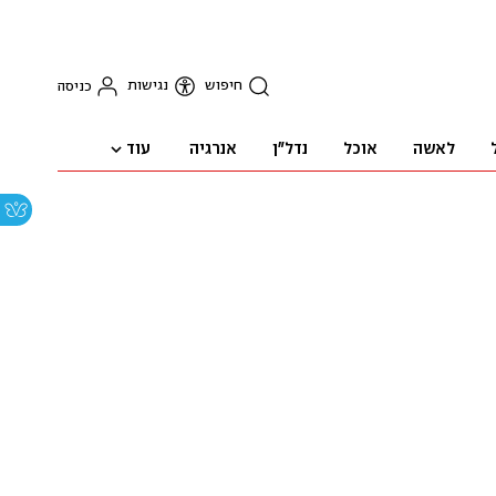
חיפוש
נגישות
כניסה
עוד
לאשה
אוכל
נדל"ן
אנרגיה