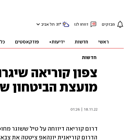
מבזקים
דווחו לנו
°
31
תל אביב
ראשי
חדשות
ידיעות+
פודקאסטים
כל
חדשות
צפון קוריאה שיגרה
מועצת הביטחון של
18.11.22 | 01:26