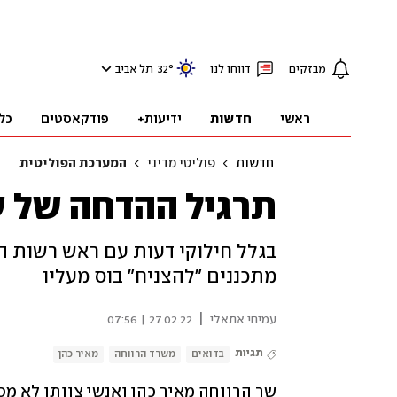
מבזקים
דווחו לנו
°
32
תל אביב
ראשי
חדשות
ידיעות+
פודקאסטים
כל
חדשות
פוליטי מדיני
המערכת הפוליטית
תרגיל ההדחה של ש
בגלל חילוקי דעות עם ראש רשות הב
מתכננים "להצניח" בוס מעליו
|
עמיחי אתאלי
27.02.22 | 07:56
תגיות
בדואים
משרד הרווחה
מאיר כהן