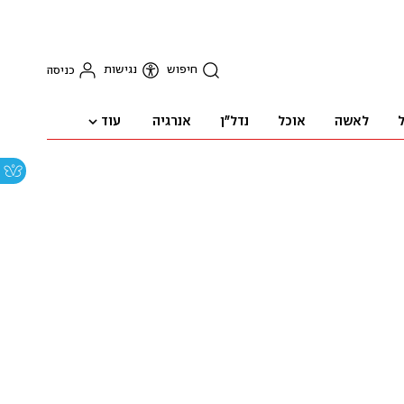
חיפוש
נגישות
כניסה
עוד
ל
לאשה
אוכל
נדל"ן
אנרגיה