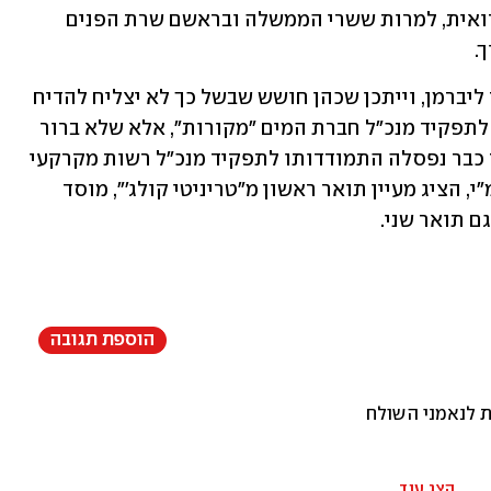
וניסה לפעול להפיכתה של כסיף לעיר בדואית, למרות ששרי הממשלה ובראשם שרת הפנים 
.
מעיין נחשב למקורב לשר האוצר אביגדור ליברמן, וייתכן שכהן חושש שבשל כך לא יצליח להדיח 
אותו. במקביל, בימים אלה מתמודד מעיין לתפקיד מנכ"ל חברת המים "מקורות", אלא שלא ברור 
אם יצלח את המכרז בשל העובדה שבעבר כבר נפסלה התמודדותו לתפקיד מנכ"ל רשות מקרקעי 
ישראל. בזמן שהתמודד לתפקיד מנכ"ל רמ"י, הציג מעיין תואר ראשון מ"טריניטי קולג'", מוסד 
ם תואר שני.
הוספת תגובה
הצג עוד