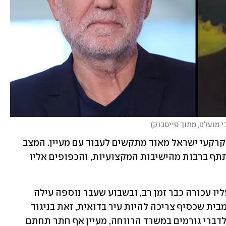
י מועלם, מתוך פייסבוק
)
מלבד אנשיו של כהן, גם גורמים ברשות מקרקעי ישראל מאוד מתקשים לעבוד עם מעיין. המצב 
בין הצדדים הגיע לכדי כך שמעיין לא משתתף ברבות מהישיבות המקצועיות, והכפופים אליו 
מערכת היחסים בין מעיין לבין הממונים עליו עכורה כבר זמן רב, ובשבוע שעבר נוספה עילה 
נוספת למתיחות כאשר מעיין התבטא פומבית שכסיף צריכה להיות עיר בדואית, זאת בניגוד 
לעמדה מפורשת של גורמים ממשלתיים. לדברי גורמים במשרד הרווחה, מעיין אף חתר תחתם 