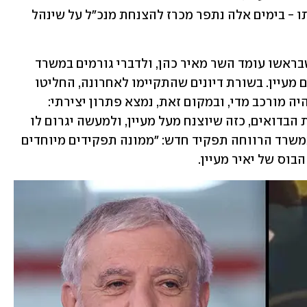
בנגב, יאיר מעיין, ובגלל הקושי להדיח אותו - בימים אלה נתפר מכרז להצנחת מנכ"ל על שינהל 
רשות הבדואים כפופה למשרד הרווחה שבראשו עומד השר מאיר כהן, ולדברי גורמים במשרד 
הרווחה, אין כל אפשרות לשתף פעולה עם מעיין. בשורת דיונים שהתקיימו לאחרונה, החליטו 
במשרד הרווחה שהליך הדחה של מעיין יהיה מורכב מדי, ובמקום זאת, נמצא פתרון יצירתי: 
תפירת תפקיד חדש של "מנהל על" לרשות הבדואים, כזה שיוצנח מעל מעיין, ולמעשה יגרום לו 
להיות מיותר. לפיכך בימים אלה מכינים במשרד הרווחה תפקיד חדש: "ממונה תפקידים מיוחדים 
בוס של יאיר מעיין.