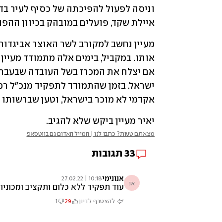
איילת שקד, פועלים במובהק בכיוון ההפוך
אקדמי לא מוכר בישראל, וטען שברשותו ג
יאיר מעיין ביקש שלא להגיב.
מצאתם טעות? כתבו לנו | המייל האדום גם בווטסאפ
33
תגובות
אנונימי
10:18 | 27.02.22
אנ
עוד תפקיד ללא כלום ותקציב ומכוניות לנאמני השולח
להצטרף לדיון
29
1