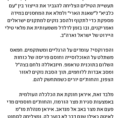
תעשיית הטילים הצליחה להגביר את הייצור בין "עם 
כלביא" ל"שאגת הארי" ולמלא את המחסנים במידה 
מספקת כדי לתקוף ולהסב נזקים למתקנים ישראלים 
ואמריקנים, ובו בזמן לדלדל משמעותית את מלאי טילי 
היירוט של ישראל וארה"ב.
והפרוקסי? עומדים על הרגליים ומשתקמים. חמאס 
משתלט על האוכלוסייה וחוסם פריסה של כוחות 
השלום בתוכנית טראמפ. חיזבאללה נלחם בצה"ל 
ומסב אבדות ללוחמים, תוך הסבת נזקים לאזור 
הצפון, והחות'ים יורים כשמתחשק להם. 
מלבד זאת, איראן חונקת את הכלכלה העולמית 
באמצעות סגירת מצר הורמוז, והחות'ים חוסמים מדי 
פעם את מצר באב אל מנדאב. איראן מנהלת מו"מ 
לאיטה כאילו שום דבר לא בוער לה, ומצליחה לסחוט 