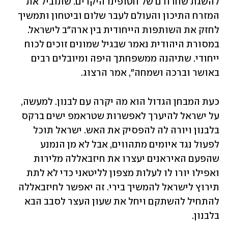
להשגת שחרורם של חטופינו היקרים. שתוביל את 
המזרח התיכון והעולם לעבר שלום וביטחון ותמשיך 
לחזק את השותפות הייחודית בין ארה"ב לישראל. 
במסורת היהודית נאמר שבגיל שמונים זוכים לכוח 
ייחודי. שתיהנה ממשפחתך היפה ומיובלים רבים 
באושר וברכה ושמחה", אמר הרצוג.
כעת המבחן הגדול הוא מה יקרה עם לבנון. למעשה, 
על ישראל להיערך לאפשרות שטראמפ ישים ברקס 
בלבנון ויורה לה להפסיק את האש. ישראל תוכל 
לפעול נגד איומים מתהווים, אבל לא מן הנמנע 
שהפעם האיראנים יעצרו את חיזבאללה מלירות 
ואפילו יורו לו לעלות מצפון לליטאני כדי לא לתת 
תירוץ לישראל להמשיך בירי. זה יאפשר לחיזבאללה 
להתחיל להשתקם ויחל את שעון העצר לסבב הבא 
בלבנון.