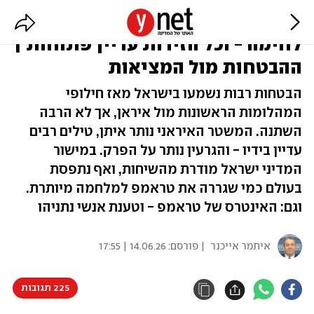
ניצחון מוחלט? שנתיים וחצי של
לחימה - וכל הזירות עדיין פתוחות |
ההבטחות מול המציאות
הבטחות רבות נשמעו בישראל מאז חילופי
המהלומות הראשונות מול איראן, אך לא הרבה
השתנה. המשטר האיראני נותר איתן, טילים רבים
עדיין בידיו - והגרעין נותר על הפרק. במישור
המדיני ישראל מודרת מהשיחות, ואף נתפסת
בעולם כמי שגררה את טראמפ למלחמה מיותרת.
וגם: האינטרס של טראמפ - וטענת אנשי נתניהו
איתמר אייכנר
| פורסם:
14.06.26 | 17:55
225 תגובות