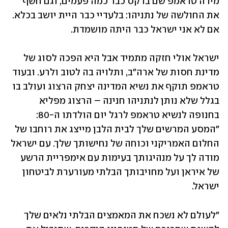
מידה טראמפ שם ברקס כבר כמה פעמים, וגם חשף 
את החולשה של נתניהו: בלעדיי כבר היית יושב בכלא. 
אם לא אני ישראל כבר היתה מושמדת. 
ישראל אולי חזקה מתמיד אבל היא הפכה לסוג של 
מדינת חסות של ארה"ב, ותלויה בה לטוב ולרע. ובעוד 
טראמפ תוקף את נשיא המדינה יצחק הרצוג ועולב בו 
בגלל שלא נותן לנתניהו חנינה – הרצוג מפליא 
בחנופה לנשיא טראמפ לרגל יום הולדתו ה-80: 
"המסע המרשים שלך לבית הלבן מייצג את רוחבו של 
החלום האמריקני וכוחה של נחישותך שלך. עם ישראל 
מודה לך על מנהיגותך בעימות עם אימפריית הרשע 
של איראן ועל מחויבותך הבלתי מעורערת לביטחון 
ישראל. 
"לעולם לא נשכח את המאמצים הבלתי נלאים שלך 