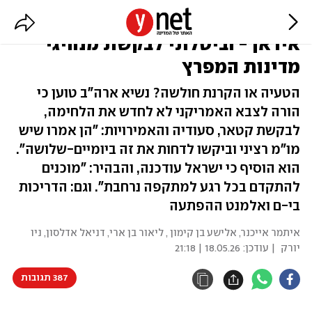
טראמפ: תכננתי לתקוף היום את
איראן - וביטלתי לבקשת מנהיגי
מדינות המפרץ
הטעיה או הקרנת חולשה? נשיא ארה"ב טוען כי
הורה לצבא האמריקני לא לחדש את הלחימה,
לבקשת קטאר, סעודיה והאמירויות: "הן אמרו שיש
מו"מ רציני וביקשו לדחות את זה ביומיים-שלושה".
הוא הוסיף כי ישראל עודכנה, והבהיר: "מוכנים
להתקדם בכל רגע למתקפה נרחבת". וגם: הדריכות
בי-ם ואלמנט ההפתעה
איתמר אייכנר
,
אלישע בן קימון
,
ליאור בן ארי
,
דניאל אדלסון, ניו
יורק
| עודכן:
18.05.26 | 21:18
387 תגובות