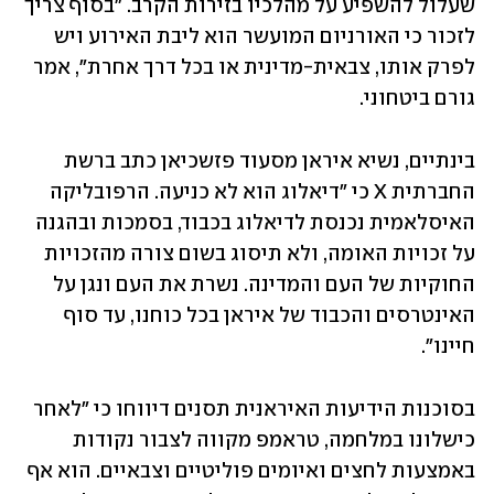
שעלול להשפיע על מהלכיו בזירות הקרב. "בסוף צריך 
לזכור כי האורניום המועשר הוא ליבת האירוע ויש 
לפרק אותו, צבאית-מדינית או בכל דרך אחרת", אמר 
גורם ביטחוני.
בינתיים, נשיא איראן מסעוד פזשכיאן כתב ברשת 
החברתית X כי "דיאלוג הוא לא כניעה. הרפובליקה 
האיסלאמית נכנסת לדיאלוג בכבוד, בסמכות ובהגנה 
על זכויות האומה, ולא תיסוג בשום צורה מהזכויות 
החוקיות של העם והמדינה. נשרת את העם ונגן על 
האינטרסים והכבוד של איראן בכל כוחנו, עד סוף 
חיינו".
בסוכנות הידיעות האיראנית תסנים דיווחו כי "לאחר 
כישלונו במלחמה, טראמפ מקווה לצבור נקודות 
באמצעות לחצים ואיומים פוליטיים וצבאיים. הוא אף 