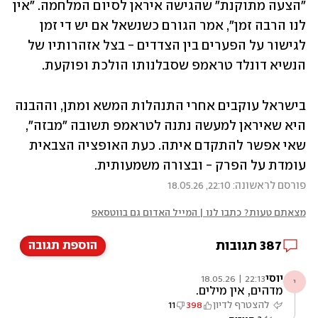
"הצעה מתוקנת" שהגישה איראן לסיום המלחמה. "אין 
לנו הרבה זמן", אמר הגורם כשנשאל אם יש די זמן 
לגישור על הפערים בין הצדדים - בצל אזהרותיו של 
הנשיא דונלד טראמפ שסבלנותו הולכת ופוקעת. 
בישראל עוקבים אחרי התנהלות המשא ומתן, וההבנה 
היא שאיראן למעשה נתנה לטראמפ תשובה "מבזה", 
שאי אפשר להתקדם איתה. כעת האופציה הצבאית 
עומדת על הפרק - ובצורה משמעותית.
פורסם לראשונה: 22:10, 18.05.26
מצאתם טעות? כתבו לנו | המייל האדום גם בווטסאפ
387
תגובות
הוספת תגובה
יוסי
22:13 | 18.05.26
י
מדהים, אין מילים.
להצטרף לדיון
398
11