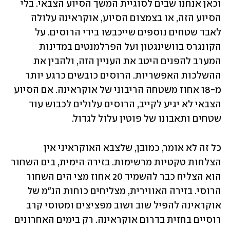
וכאן אנחנו שבים לסוגיית המשך הסיוע הצבאי. בלי 
הסיוע הזה, או בצמצום הסיוע, אוקראינה עלולה 
לאבד שטחים נוספים שייכבשו בידי הרוסים. על 
הקונגרס בוושינגטון ועל הפרלמנטים במדינות 
המערב להפנים היטב את העניין הזה, ולהבין את 
ההשלכות האפשריות. הרוסים כובשים כרגע יותר 
מ-18 אחוז משטחה הריבוני של אוקראינה. אם הסיוע 
הצבאי לא יגיע לקייב, הרוסים עלולים לכבוש עוד 
שטחים ותאבונו של פוטין עלול לגדול. 
כל זה לא אומר, כמובן, שלצבא האוקראיני אין 
הצלחות טקטיות מרשימות. בזירה הימית, בים השחור 
הוא הצליח כבר להשמיד 20 אחוז מצי הים השחור 
הרוסי. בזירה האווירית, מצליחים כוחות הנ"מ של 
אוקראינה להפיל שוב ושוב מפציצים ומטוסי קרב 
רוסיים בחזית בדרום אוקראינה. רק בימים האחרונים 