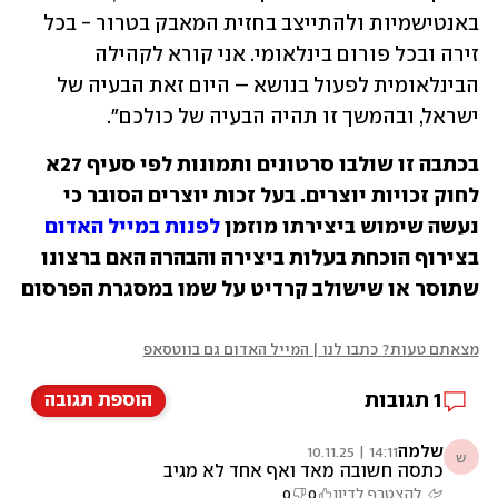
באנטישמיות ולהתייצב בחזית המאבק בטרור - בכל 
זירה ובכל פורום בינלאומי. אני קורא לקהילה 
הבינלאומית לפעול בנושא – היום זאת הבעיה של 
ישראל, ובהמשך זו תהיה הבעיה של כולכם".
בכתבה זו שולבו סרטונים ותמונות לפי סעיף 27א
לחוק זכויות יוצרים. בעל זכות יוצרים הסובר כי
נעשה שימוש ביצירתו מוזמן
לפנות במייל האדום
בצירוף הוכחת בעלות ביצירה והבהרה האם ברצונו
שתוסר או שישולב קרדיט על שמו במסגרת הפרסום
מצאתם טעות? כתבו לנו | המייל האדום גם בווטסאפ
1
תגובות
הוספת תגובה
שלמה
14:11 | 10.11.25
ש
כתסה חשובה מאד ואף אחד לא מגיב
להצטרף לדיון
0
0