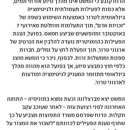
הדוח קובע כי המשט אינו מהלך סיוע אזרחי תמים, 
אלא כסות לפעילות תעמולתית ולגיטימציה 
בינלאומית לטרור באמצעות השימוש בשפה של 
"זכויות אדם", תוך התעלמות מוחלטת מאירועי 7 
באוקטובר ומהפשעים שביצע חמאס. בפועל, הצגת 
הפעילות כהומניטרית נועדה להלבין את הנרטיב של 
ארגוני טרור, תוך הפעלת לחץ על נמלים, חברות 
ספנות וממשלות זרות. לבסוף, ניכר כי המשא מוצג 
כלפי חוץ כמבצע סיוע, אך בפועל הוא מהווה מהלך 
בינלאומי מתוזמר המעניק לגיטימציה ומודעות 
לארגוני טרור. 
המשט יצא מברצלונה וכעת נמצא בתוניסיה - התחנה 
האחרונה לפני רצועת עזה - לאחר שעוכב עקב 
תקלות. הדוח שפרסם משרד התפוצות מצביע על כך 
שחרף טענת הפעילים לכוונתם "לשבור את המצור על 