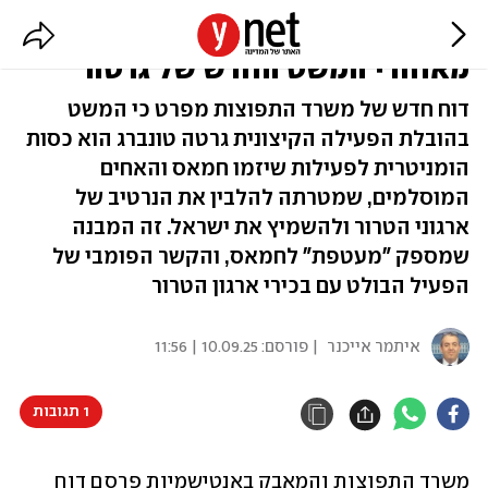
משרד התפוצות: "חמאס עומד
מאחורי המשט החדש של גרטה"
דוח חדש של משרד התפוצות מפרט כי המשט
בהובלת הפעילה הקיצונית גרטה טונברג הוא כסות
הומניטרית לפעילות שיזמו חמאס והאחים
המוסלמים, שמטרתה להלבין את הנרטיב של
ארגוני הטרור ולהשמיץ את ישראל. זה המבנה
שמספק "מעטפת" לחמאס, והקשר הפומבי של
הפעיל הבולט עם בכירי ארגון הטרור
איתמר אייכנר
| פורסם:
10.09.25 | 11:56
1 תגובות
משרד התפוצות והמאבק באנטישמיות פרסם דוח 