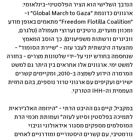
הנדבך השלישי הוא הציר הפלסטיני-בינלאומי: 
ארגונים כדוגמת "Global March to Gaza" ו- 
"Freedom Flotilla Coalition" מתאמים באופן מודע 
ומכוון מועדים, נרטיבים וערוצי תעמולה (טלגרם, 
וובינרים ורשתות משפיענים). כך הוסב המאמץ 
מהצעדה היבשתית לעבר עזה - "שיירת הסומוד" - 
שנחסמה בחודש יוני על-ידי שלטונות מצרים - בחזרה 
למשט ימי. ארגונים אלו אחראים בין היתר גם למשט 
המרמרה הידוע לשמצה ב-2010, ומקיימים קשרים 
ישירים ועקיפים עם ארגוני טרור נוספים, בהם החזית 
העממית וה-IHH הטורקי.
במקביל, קיים גם ההיבט הדתי - "היוזמה האלג'יראית 
לתמיכה בפלסטין וסיוע לעזה" ועמותת חכמי הדת 
המוסלמים מספקים מסגור אידאולוגי וגיבוי 
נורמטיבי, עם קשרים היסטוריים ומודרניים לאחים 