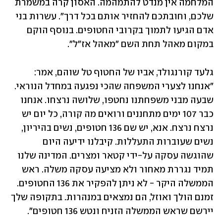
המלחמה אין מנדט להתמהמה. האסון קרה במשמרת 
שלכם, וחובתכם להחזיר אותם בכל דרך". עשרות בני 
אדם הגיעו לתמוך בקרובי החטופים. בנוסף הוקם 
במקום מאהל תחת השם "מאהל אז"ל". 
גלעד קורנגולד, אביו של החטוף טל שוהם, אמר: 
"אנחנו לצערי המשפחה שהכי נפגעה במחדל הנוראי. 
שבעה מבני משפחתנו נחטפו, שלושה נרצחו. אנחנו 
כבר 107 ימים מתחננים ורואים מה קורה, כל יום יש 
נרצח נרצח. אנא, יש שם 136 חטופים, נשים בהיריון, 
נשים שעוברות התעללות. קיבלנו ידיעה היום 
שהוגשה עסקה על-ידי קטאר ומצרים. המדינה שלנו 
תמיד נגררת מאחור ולא מציעה עסקה משלה. ראש 
הממשלה היקר - לא ניתן להפקיר את 136 החטופים. 
זמנם הולך ואוזל, הם נמצאים במנהרות. בתקופה שלך 
יירשם שראש הממשלה הזניח ונטש 136 חטופים". 