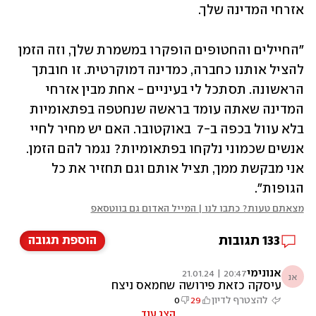
אזרחי המדינה שלך. 
"החיילים והחטופים הופקרו במשמרת שלך, וזה הזמן 
להציל אותנו כחברה, כמדינה דמוקרטית. זו חובתך 
הראשונה. תסתכל לי בעיניים - אחת מבין אזרחי 
המדינה שאתה עומד בראשה שנחטפה בפתאומיות 
בלא עוול בכפה ב-7  באוקטובר. האם יש מחיר לחיי 
אנשים שכמוני נלקחו בפתאומיות? נגמר להם הזמן. 
אני מבקשת ממך, תציל אותם וגם תחזיר את כל 
הגופות".
מצאתם טעות? כתבו לנו | המייל האדום גם בווטסאפ
133
תגובות
הוספת תגובה
אנונימי
20:47 | 21.01.24
אנ
עיסקה כזאת פירושה שחמאס ניצח
בגדול.רצחו,אנסו,שרפו וישתחררו?
להצטרף לדיון
29
0
הצג עוד