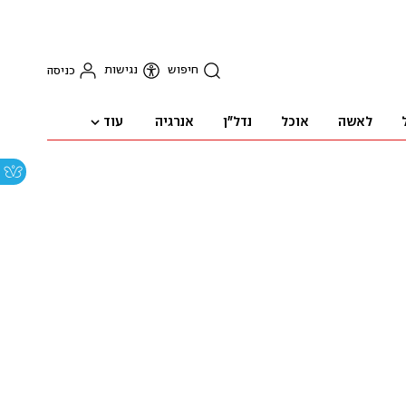
חיפוש
נגישות
כניסה
עוד
לאשה
אוכל
נדל"ן
אנרגיה