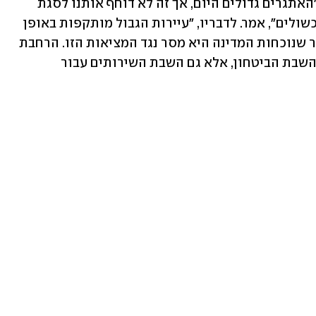
הביטחוני, נמנע מלהזכיר את חיזבאללה. "האתגרים גדולים היום, אך זה לא דוחף אותנו לסגת 
אלא מגביר את נחישותנו להתגבר על המכשולים", אמר. לדבריו, "עיירות הגבול מותקפות באופן 
יומיומי, וזו פגיעה בכבודנו. ביקורנו מאשר שנוכחות המדינה היא מסר נגד המציאות הזו. הרחבת 
סמכות המדינה זה לא רק פריסת הצבא והשבת הביטחון, אלא גם השבת השירותים עבור 