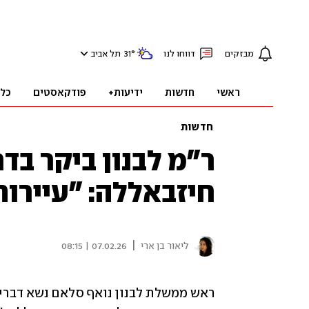
מבזקים
דווחו לנו
°
31
תל אביב
ראשי
חדשות
ידיעות+
פודקאסטים
כל
חדשות
ר"מ לבנון ביקר בדר
חיזבאללה: "עיירו
|
ליאור בן ארי
07.02.26 | 08:15