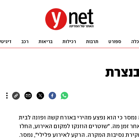
כלה
ספורט
תרבות
רכילות
בריאות
רכב
דיגיטל
בנצרת
צעיר (21) נרצח ביריות בנצרת. מהמשטרה נמסר כי הוא נפצע מהירי באורח קשה ופונה לבית 
החולים האיטלקי בעיר, שם נקבע מותו לאחר זמן מה. "שוטרים הוזנקו למקום האירוע, החלו 
ירת נסיבות המקרה. הרקע לאירוע פלילי", נמסר.