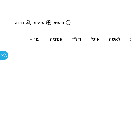
חיפוש
נגישות
כניסה
עוד
לאשה
אוכל
נדל"ן
אנרגיה