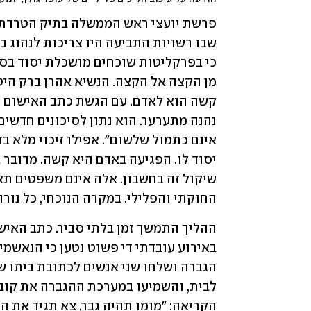
החוקתי והפלילי. במקרה הנוכחי, כל נור