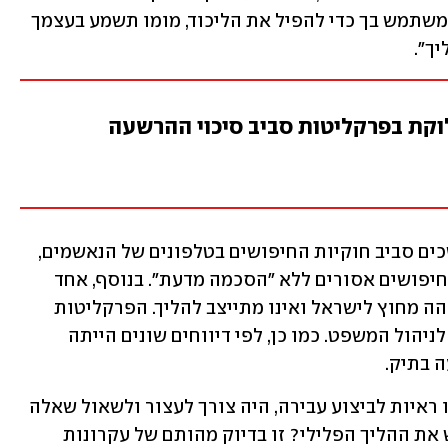
הממשלה, מה הבטיחו לך מומו? השמאל משתמש בך כדי להפיל את הליכוד, מומו תשמע בעצמך 
ך".
לוקת בפרקליטות סביב סיכוי ההרשעה
חלק מהעיכוב נבע בעקבות הליכים ממושכים סביב חוקיות החיפושים בטלפונים של הנאשמים, 
כאשר בית המשפט העליון קבע כי בוצעו חיפושים אסורים ללא "הסכמה מדעת". בנוסף, אחד 
הנאשמים המרכזיים, ישראל איינהורן, שוהה מחוץ לישראל ואינו מתייצב להליך. הפרקליטות 
עצמה הודתה כי מדובר בעד מרכזי וחיוני לניהול המשפט. כמו כן, לפי דיווחים שונים הייתה 
 בתיק. 
במצב כזה, גם אם לשיטת הפרקליטות היו ראיות לביצוע עבירה, היה צורך לעצור ולשאול שאלה 
רחבה יותר: האם נכון, ראוי ומידתי להגיש את ההליך הפלילי? זו בדיוק מהותם של עקרונות 