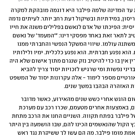
פרשת יועצי ראש הממשלה בתיק הטרדת עד המדינה שלמה פילבר היא דוגמה מובהקת למקרה 
שבו רשויות התביעה היו צריכות לנהוג בריסון, במידתיות ובשיקול דעת רחב יותר. לעיתים נדמה 
כי בפרקליטות שוכחים מושכלת יסוד בסיסית: הפיכתו של אדם לנאשם בפלילים משנה את חייו 
מן הקצה אל הקצה. הנשיא אהרן ברק היטיב לתאר זאת באחד מפסקי דינו: "'המעמד' של נאשם 
קשה הוא לאדם. עם הגשת כתב האישום משתנה עולמו. שיווי המשקל הנפשי והחברתי ממנו 
נהנה מתערער. הוא נתון לסיכונים חדשים. הוא נפגע חברתית. הוא נפגע כלכלית. ימיו ולילותיו 
אינם כתמול שלשום". אפילו זיכוי מלא בדין אין בו כדי להיטיב נזק שנגרם מתוך אישום שלא היה 
יסוד לו. הפגיעה באדם היא קשה. מדובר בדיני נפשות ומי שרגיש לזכויות יסוד צריך להביא 
שיקול זה בחשבון. אלה אינם משפטים תאורטיים מספר לימוד - אלה עקרונות יסוד של המשפט 
ות האזהרה הבהבו במשך שנים.
ההליך התמשך זמן בלתי סביר. כתב האישום הוגש אחרי כשש שנים מהאירוע, כאשר מדובר 
באירוע עובדתי די פשוט נטען כי הנאשמים, באמצעות אחרים מטעמם, שכרו רכב עם מערכת 
הגברה ושלחו שני אנשים לכתובת ביתו של פילבר בפתח תקווה. השניים החנו את הרכב מתחת 
לבית, והשמיעו במערכת ההגברה את קובץ הקול שהנאשמים הכינו להם, שבו הושמעה בין היתר 
הקריאה: "מומו תהיה גבר, צא תגיד את האמת מומו פילבר, מה הם עשו לך ששיקרת נגד ראש 