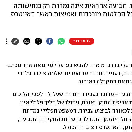
. תביעה אחראית אינה נמדדת רק בנחישותה
בל החלטות מורכבות ואמיצות כאשר האינטרס
35 תגובות
החלטתה של היועצת המשפטית לממשלה גלי בהרב-מיארה להביא בפועל לסיום את אחד מכתבי 
האישום המיותרים שנוהלו בשנים האחרונות, בעניין הטרדת עד המדינה שלמה פילבר על ידי 
גם אם התקבלה באיחור.
אסור כמובן להקל ראש בעבירה של הטרדת עד - מדובר בעבירה חמורה שעלולה לסכל הליכים 
משפטיים ולפגוע בלב עבודתה של מערכת אכיפת החוק. ואולם, ניהולו של הליך פלילי אינו 
מתחיל ונגמר בשאלה האם קיימות ראיות לכאורה לביצוע עבירה. המשפט הפלילי במדינה 
דמוקרטית מחייב הסתכלות רחבה בהרבה: חלוף הזמן, התנהלות רשויות החקירה והתביעה, 
ן, והאינטרס הציבורי הכולל.