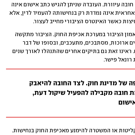
המידתיות במשפט החוקתי. סמכות אינה חובה עיוורת. העובדה שניתן להגיש כתב אישום אינה 
אומרת שתמיד צריך לעשות זאת. תביעה אחראית אינה נמדדת רק בנחישותה להעמיד לדין, אלא 
צות כאשר האינטרס הציבורי מחייב לעצור.
אחרת מגיעים למצבים שפוגעים קשות באמון הציבור במערכת אכיפת החוק. הציבור מתקשה 
להבין כיצד הליכים פליליים מתנהלים שנים ארוכות, מסתבכים, מתעכבים, ובסופו של דבר 
קורסים לאחר שנגרם לנאשמים נזק עצום. ראינו זאת גם בתיקים אחרים שהתנהלו לאורך שנים 
רונאל פישר.
ה של מדינת חוק. לצד החובה להיאבק
ת חובה מקבילה להפעיל שיקול דעת,
אישום
חשוב להדגיש: איש אינו טוען כי על הפרקליטות או המשטרה להימנע מאכיפת החוק בנחישות. 