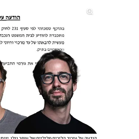
הודעה על עיכוב הליכים פליליים של עופר גולן, יונתן