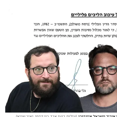
 אוריך וישראל איינהורן
(
צילום: בועז ארד, רון קדמי, יאיר שגיא
)