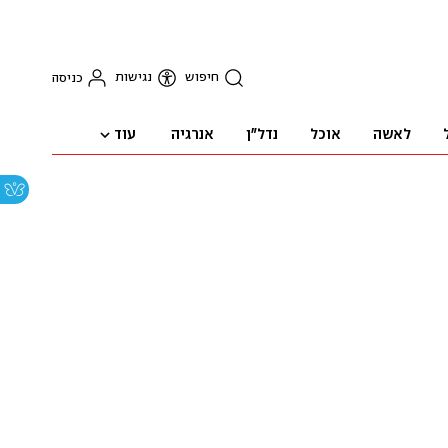
חיפוש
נגישות
כניסה
עוד
לאשה
אוכל
נדל"ן
אנרגיה