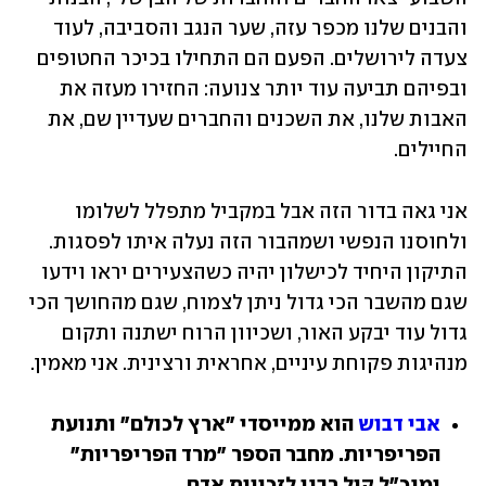
והבנים שלנו מכפר עזה, שער הנגב והסביבה, לעוד 
צעדה לירושלים. הפעם הם התחילו בכיכר החטופים 
ובפיהם תביעה עוד יותר צנועה: החזירו מעזה את 
האבות שלנו, את השכנים והחברים שעדיין שם, את 
החיילים.
אני גאה בדור הזה אבל במקביל מתפלל לשלומו 
ולחוסנו הנפשי ושמהבור הזה נעלה איתו לפסגות. 
התיקון היחיד לכישלון יהיה כשהצעירים יראו וידעו 
שגם מהשבר הכי גדול ניתן לצמוח, שגם מהחושך הכי 
גדול עוד יבקע האור, ושכיוון הרוח ישתנה ותקום 
מנהיגות פקוחת עיניים, אחראית ורצינית. אני מאמין.
אבי דבוש
 הוא ממייסדי "ארץ לכולם" ותנועת 
הפריפריות. מחבר הספר "מרד הפריפריות" 
ומנכ"ל קול רבני לזכויות אדם