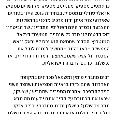
כריזמטים מספיק, מעניינים מספיק, מקושרים מספיק 
או אלקטורליים מספיק. בבחירות 2015 היינו בטוחים 
שאירועי צוק איתן יהוו מרכיב מרכזי בהתפלגות 
ההצבעה ובסדר היום הפוליטי. התבדינו. שר הביטחון 
דאז הבטיח לנו סבב כל שנתיים, המועמד בצלאל 
סמוטריץ' הסביר שחמאס הוא נכס לישראל, וראש 
הממשלה - דאז והיום - המשיך לנסות לנהל את 
הסכסוך ולהשיג שקט באמצעות מזוודות דולרים. אז 
נכשלנו. וכך גם החברה הישראלית.
רבים מחבריי מימין ומשמאל מכריזים בתקופה 
האחרונה שהם צדקו בראיית המציאות ושהצד השני 
חייב להתפכח. אחרים מספרים שהתריעו, שצעקו, 
שראו את הכתובת על הקיר. אתם יודעים מה נורא 
יותר מכישלון? כישלון יתום. מתברר שכולם צדקו. 
כולם ידעו. כולם ראו את הכתובות. ורק הילדים שלנו 