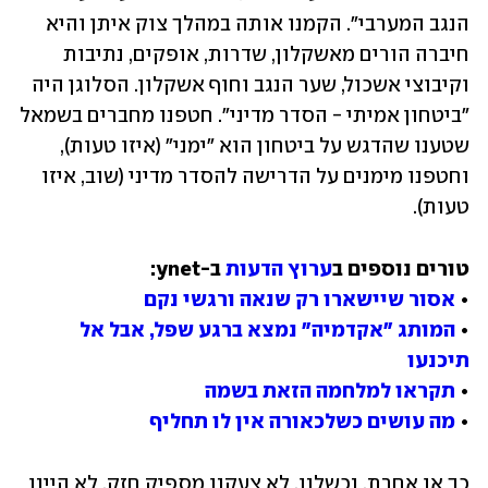
הנגב המערבי". הקמנו אותה במהלך צוק איתן והיא 
חיברה הורים מאשקלון, שדרות, אופקים, נתיבות 
וקיבוצי אשכול, שער הנגב וחוף אשקלון. הסלוגן היה 
"ביטחון אמיתי - הסדר מדיני". חטפנו מחברים בשמאל 
שטענו שהדגש על ביטחון הוא "ימני" (איזו טעות), 
וחטפנו מימנים על הדרישה להסדר מדיני (שוב, איזו 
טעות).
טורים נוספים ב
ערוץ הדעות
• 
אסור שיישארו רק שנאה ורגשי נקם
• 
המותג "אקדמיה" נמצא ברגע שפל, אבל אל 
תיכנעו
• 
תקראו למלחמה הזאת בשמה
• 
מה עושים כשלכאורה אין לו תחליף
כך או אחרת, נכשלנו. לא צעקנו מספיק חזק. לא היינו 