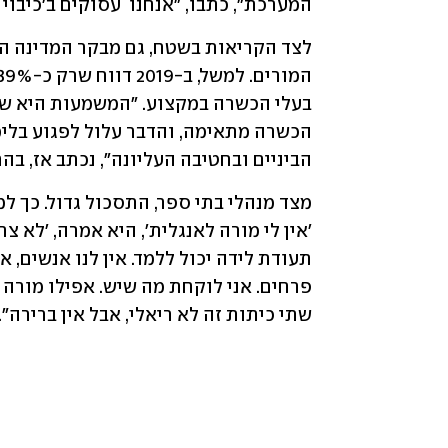
המערכת״, כתבו, ״אנחנו  עסוקים ב׳כיבו
הביניים ובחטיבה העליונה", נכתב אז, בהת
שתי כיתות זה לא ריאלי, אבל אין ברירה״.