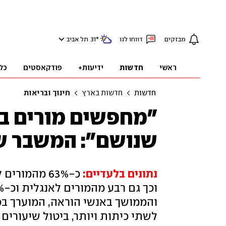
מבזקים
דווחו לנו
°
31
תל אביב
ראשי
חדשות
ידיעות+
פודקאסטים
כל
חדשות
חדשות בארץ
חינוך ובריאות
"מחפשים מורים בא
שנושם": המשבר שמ
נתונים בלעדיים:
כ-63% מהמו
לשתי כיתות ויותר, ביטול שיעורים 