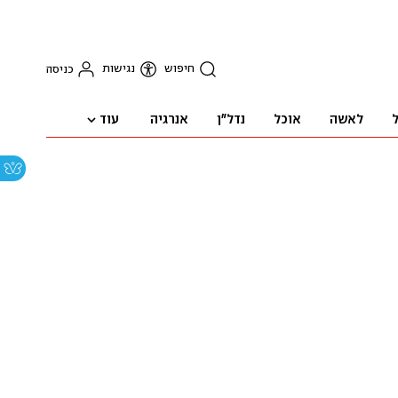
חיפוש
נגישות
כניסה
עוד
ל
לאשה
אוכל
נדל"ן
אנרגיה