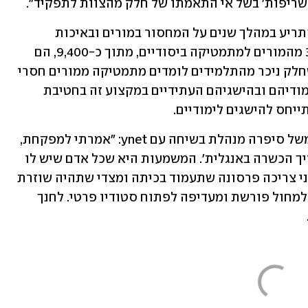
י שריפות׳ בשל אי התאמתו של חלק מהצוות לתפקיד". 
לצד הקריאות בשטח, גם מבקר המדינה התריע במהלך שנים על המחסור במורים ובאיכות 
המורים. למשל, ב-2019 דווח שרק כ-39% מהמורים למתמטיקה ביסודיים, מתוך כ-9,400, הם 
בעלי הכשרה במקצוע. "המשמעות היא שחלק ניכר מהתלמידים לומדים מתמטיקה ממורים חסרי 
הכשרה מתאימה, והדבר עלול לפגוע בלימודיהם ובהישגיהם העתידיים במקצוע זה בחטיבת 
ייחס להישגים לימודיים. 
מצד מנהלי בתי ספר, התסכול גדול. כך למשל סיפרה מנהלת בשיחה עם ynet: "אמרתי למפקחת, 
׳אין לי מורה לאנגלית׳, היא אמרה, ׳לא צריך הכשרה באנגלית׳. המשמעות היא שכל אדם שיש לו 
תעודת לידה יכול ללמד. אין לנו אנשים, אני צריכה פרסונה שתעמוד בכיתה ומצדי שתהיה שוזרת 
פרחים. אני לוקחת מה שיש. אפילו מורה למחול פורשת ומעדיפה לפתוח סטודיו פרטי. לחנך 