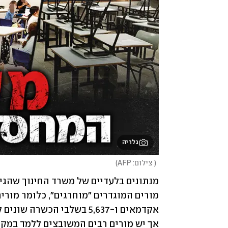
גלריה
(
 צילום: AFP
)