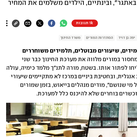
באתגר״, ובינתיים, הילדים משלמים את המחיר
1k תגובות
יפה בן דויד
הסתדרות המורים
משרד החינוך
מחנכת אחת אחראית על יותר מ-70 תלמידים, שיעורים מבוטלים, תלמידים משוחררים 
משבר המחסור במורים מלווה את מערכת החינוך כבר שני 
עשורים, והצעדים שננקטו עד כה לא הצליחו לפתור אותו. בשטח, מורה לתנ"ך מלמד כימיה, עולה 
חדשה שהתמחתה בספרות שיער מלמדת אנגלית, ובחטיבת ביניים במרכז לא מתקיימים שיעורי 
מדעים כי אין מי שילמד. ״אנחנו קולטים כל מי שנושם״, מודים מנהלים בייאוש, בזמן שמורים 
כשרים בוחרים שלא להיכנס כלל למערכת.