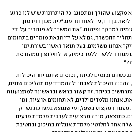
"מורה לתנ"ך מלמד כימיה, חינוך מדעי הוא מקצוע שהולך ומתפוגג. כל היתרונות שיש לנו כרגע 
בנויים על האדים של החינוך״, אומרת ד"ר ליאת בן דוד, עד לאחרונה מנכ"לית מכון דוידסון, 
וחברה בוועדה לחינוך מדעי במועצה הלאומית למחקר ופיתוח. "את המשבר לא פותרים על ידי 
הורדת הרמה הנדרשת, זירוז או הקלות בתהליך ההכשרה, גם לא על ידי הבאת מומחים בתחומים 
אחרים. זו בדיוק המציאות שאת מחירה היקר אנחנו משלמים. בעל תואר ראשון בשירת ימי 
הביניים - יכול ללמד פיזיקה? כשמבקשים ממורה ללשון ללמד כימיה, או לחילופין ממהנדסת 
?״
״המורים הם הליבה, המרכיב החיוני מכולם. כשהם נכנסים לכיתה, נכנסים איתם יחד היכולות 
הפדגוגיות, הידע בתחומי התוכן, הניסיון, ההבנה והיכולת לאבחן ולהתמודד עם תהליכים שונים, 
יומיומיים, כולל הרגשיים והחברתיים, המתרחשים בכיתה. זה קשור בראש ובראשונה למקצוענות 
של אנשי המקצוע, הגורם האנושי קובע זאת. אנחנו מלמדים ילדים, לא תחומים או ציוד; ומי 
שמלמדים הם בני אדם, לא שיטות הלימוד. מעמד המקצוע בשפל, ומי שנמצא במערכת נשחק 
מעומס יתר שנובע גם מהמחסור בכוח אדם. כתוצאה, מורה מקצועית לערבית מלמדת מדעים 
ביסודי; עולה חדשה מאנגליה שהמקצוע שלה אחר לחלוטין מלמדת אנגלית בתיכון; ובחטיבת 