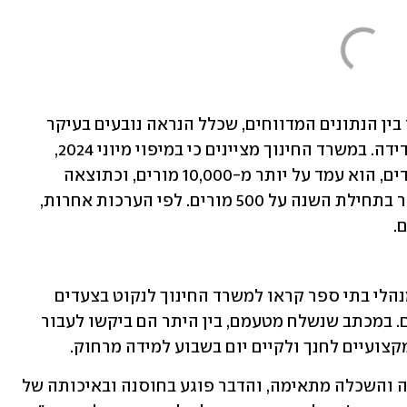
באשר למחסור הפיזי המורים - קיים פער בין הנתונים המדווחים, שכלל הנראה נובעים בעיקר 
מהבדלים בהגדרת המחסור ובשיטות המדידה. במשרד החינוך מציינים כי במיפוי מיוני 2024, 
במסגרת ההיערכות לפתיחת שנת הלימודים, הוא עמד על יותר מ-10,000 מורים, וכתוצאה 
מפעולות שבוצעו לצמצום - עמד המחסור בתחילת השנה על 500 מורים. לפי הערכות אחרות, 
ערב פתיחת שנת הלימודים בקיץ 2024, מנהלי בתי ספר קראו למשרד החינוך לנקוט בצעדים 
חריגים כדי להתמודד עם המחסור במורים. במכתב שנשלח מטעמם, בין היתר הם ביקשו לעבור 
קצועיים לחנך ולקיים יום בשבוע למידה מרחוק. 
"מועסקים בבתי הספר מורים ללא הכשרה והשכלה מתאימה, והדבר פוגע בחוסנה ובאיכותה של 