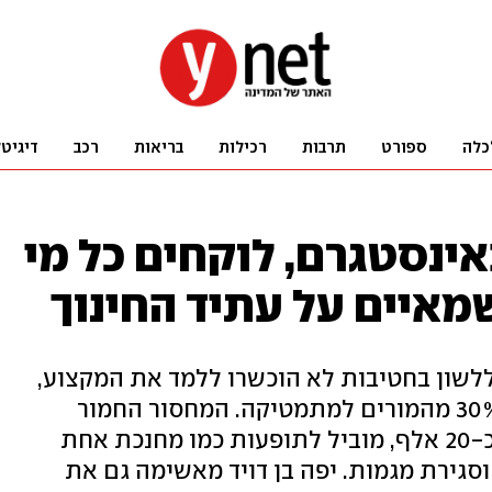
כלה
ספורט
תרבות
רכילות
בריאות
רכב
דיגיט
ינסטגרם, לוקחים כל מי
איים על עתיד החינוך
רים ללשון בחטיבות לא הוכשרו ללמד את המקצוע,
וכך גם רבע מהמורים לאנגלית וכ-30% מהמורים למתמטיקה. המחסור החמור
והממושך באנשי הוראה, המוערך בכ-20 אלף, מוביל לתופעות כמו מחנכת אחת
וסגירת מגמות. יפה בן דויד מאשימה גם את