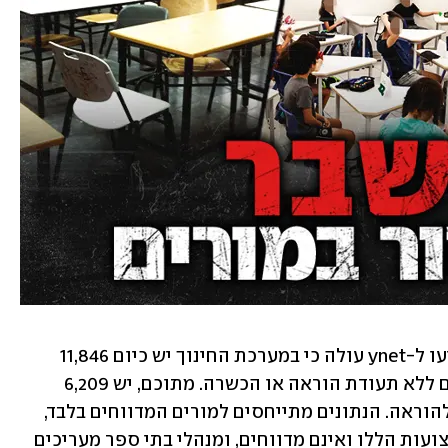
מנתונים בלעדיים של משרד החינוך שהגיעו ל-ynet עולה כי במערכת החינוך יש כיום 11,846 
מורים המוגדרים ״מוחרגים", כלומר מורים ללא תעודת הוראה או הכשרה. מתוכם, יש 6,209 
אקדמאים ו-5,637 בשלבי הכשרה שונים להוראה. הנתונים מתייחסים למורים המדווחים בלבד, 
אך יש מורים רבים המשובצים ללמד במקצועות הללו ואינם מדווחים, ומנהלי בתי ספר מעריכים 