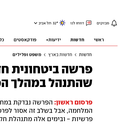
מבזקים
דווחו לנו
°
32
תל אביב
ראשי
חדשות
ידיעות+
פודקאסטים
כל
חדשות
חדשות בארץ
משפט ופלילים
פרשה ביטחונית חד
שהתנהל במהלך ה
פרסום ראשון:
הפרשה נבדקת במח"ש
המלחמה, אבל בשלב זה אסור לפרס
פרשיות - ובימים אלה מתנהלת חקי