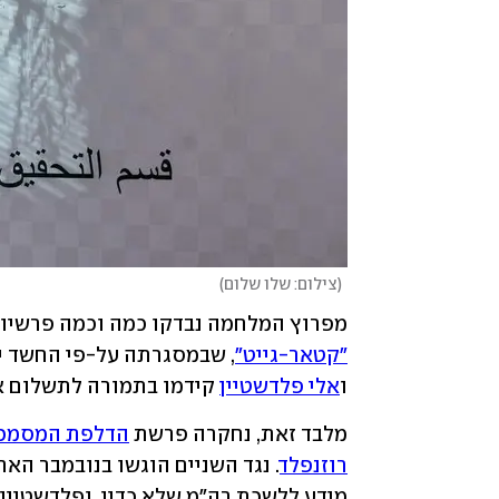
(
צילום: שלו שלום
)
מפרוץ המלחמה נבדקו כמה וכמה פרשיות 
"קטאר-גייט"
, שבמסגרתה על-פי החשד יו
ו
אלי פלדשטיין
 קידמו בתמורה לתשלום א
מלבד זאת, נחקרה פרשת 
הדלפת המסמכי
רוזנפלד
. נגד השניים הוגשו בנובמבר האחר