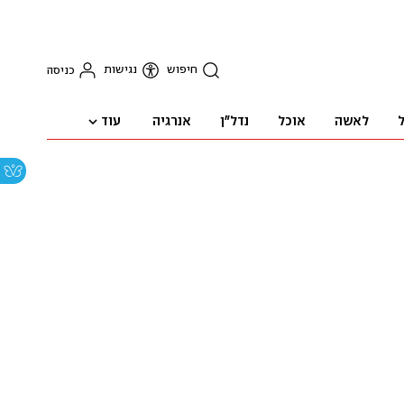
חיפוש
נגישות
כניסה
עוד
ל
לאשה
אוכל
נדל"ן
אנרגיה