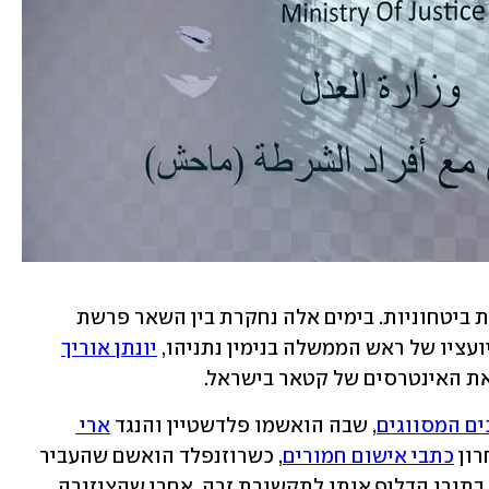
ביטחוניות. בימים אלה נחקרת בין השאר פרשת 
עציו של ראש הממשלה בנימין נתניהו, 
יונתן אוריך
ת האינטרסים של קטאר בישראל. 
ם המסווגים
, שבה הואשמו פלדשטיין והנגד 
ארי 
ון 
כתבי אישום חמורים
, כשרוזנפלד הואשם שהעביר 
מידע ללשכת רה"מ שלא כדין, ופלדשטיין בתורו הדליף אותו לתקשורת זרה, אחרי שהצנזורה 