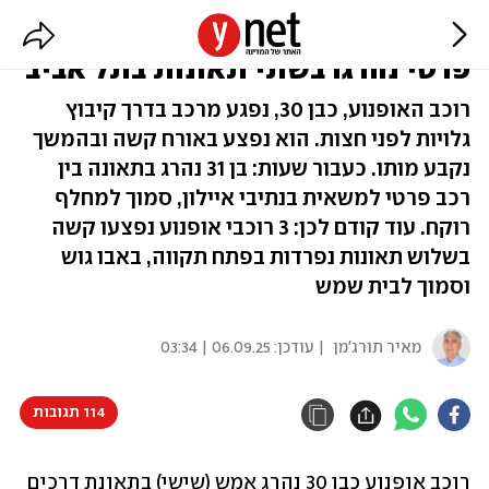
תוך שעות: רוכב אופנוע ונהג רכב
פרטי נהרגו בשתי תאונות בתל אביב
רוכב האופנוע, כבן 30, נפגע מרכב בדרך קיבוץ
גלויות לפני חצות. הוא נפצע באורח קשה ובהמשך
נקבע מותו. כעבור שעות: בן 31 נהרג בתאונה בין
רכב פרטי למשאית בנתיבי איילון, סמוך למחלף
רוקח. עוד קודם לכן: 3 רוכבי אופנוע נפצעו קשה
בשלוש תאונות נפרדות בפתח תקווה, באבו גוש
וסמוך לבית שמש
מאיר תורג'מן
| עודכן:
06.09.25 | 03:34
114 תגובות
רוכב אופנוע כבן 30 נהרג אמש (שישי) בתאונת דרכים 